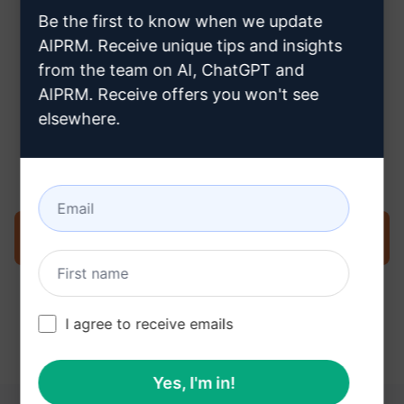
Claude account aanmaakt
Be the first to know when we update
AIPRM. Receive unique tips and insights
from the team on AI, ChatGPT and
AIPRM. Receive offers you won't see
elsewhere.
Stap 3: Gebruik de prompt in uw
Claude
Probeer de prompt nu op Claude
I agree to receive emails
Yes, I'm in!