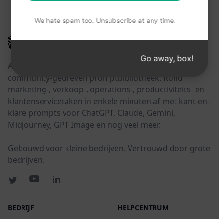
DEZE LINKS KUNNEN NUTTIG ZIJN
We hate spam too. Unsubscribe at any time.
AIPRM
Go away, box!
AIPRM is een tool voor promptbeheer en een
community-gedreven promptbibliotheek. Rond
marketing-, verkoop-, operations-, productiviteits- en
klantenservicetaken in enkele minuten af met kant-en-
klare prompts voor ChatGPT, Claude, Gemini,
Midjourney, GPT Image en nog veel meer.
Gebouwd voor kleine bedrijven. Vertrouwd door grote
bedrijven.
BEDRIJF
HELPCENTRUM