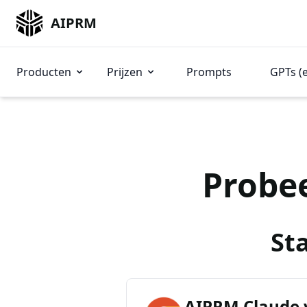
AIPRM
Producten
Prijzen
Prompts
GPTs (
Probe
St
AIPRM Claude 