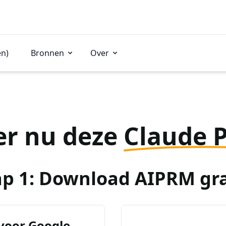
en)
Bronnen
Over
er nu deze
Claude 
ap 1: Download AIPRM gra
voor Google