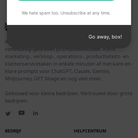
DEZE LINKS KUNNEN NUTTIG ZIJN
We hate spam too. Unsubscribe at any time.
AIPRM
Go away, box!
AIPRM is een tool voor promptbeheer en een
community-gedreven promptbibliotheek. Rond
marketing-, verkoop-, operations-, productiviteits- en
klantenservicetaken in enkele minuten af met kant-en-
klare prompts voor ChatGPT, Claude, Gemini,
Midjourney, GPT Image en nog veel meer.
Gebouwd voor kleine bedrijven. Vertrouwd door grote
bedrijven.
BEDRIJF
HELPCENTRUM