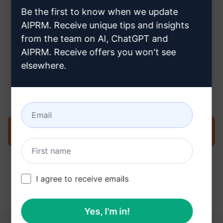
Claude account aanmaakt
Be the first to know when we update
AIPRM. Receive unique tips and insights
from the team on AI, ChatGPT and
AIPRM. Receive offers you won't see
elsewhere.
Stap 3: Gebruik de prompt in uw
Claude
Probeer de prompt nu op Claude
I agree to receive emails
Yes, I'm in!