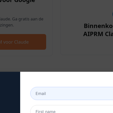
aude. Ga gratis aan de
Binnenko
zingen.
AIPRM Cl
 voor Claude
2: Maak een Claude Accou
r om te leren hoe u een Claude account