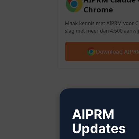
Chrome
Maak kennis met AIPRM voor Cl
slag met meer dan 4.500 aanwij
Download AIPRM
Stap 
AIPRM
Updates
Klik hie