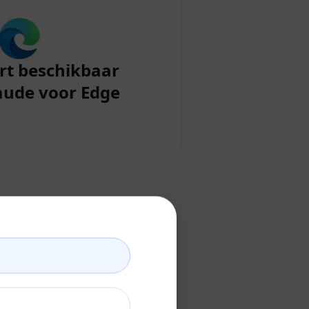
rt beschikbaar
aude voor Edge
nt aan
 aanmaakt