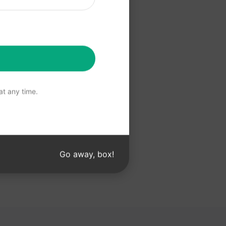
w Claude
t any time.
Go away, box!