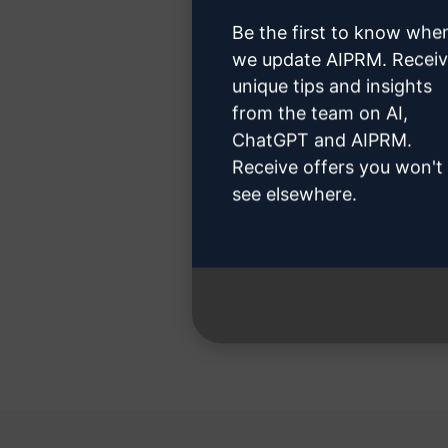
Be the first to know whe
we update AIPRM. Recei
unique tips and insights
Stap 3:
from the team on AI,
ChatGPT and AIPRM.
Receive offers you won't
see elsewhere.