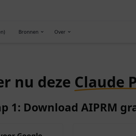
en)
Bronnen
Over
er nu deze
Claude 
ap 1: Download AIPRM gra
voor Google