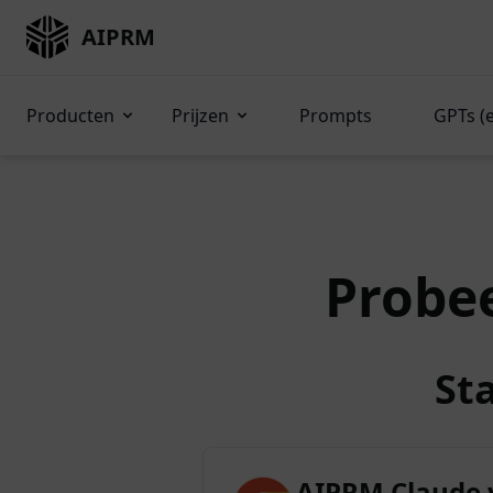
AIPRM
Producten
Prijzen
Prompts
GPTs (
Probe
St
AIPRM Claude 