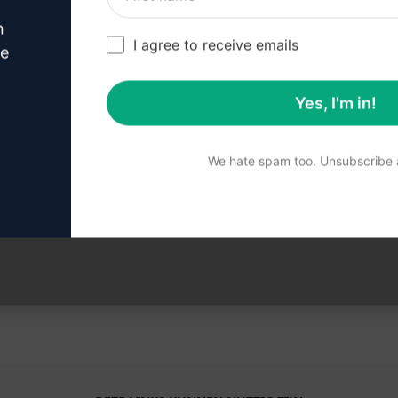
n
I agree to receive emails
ve
 Gebruik de prompt in u
Yes, I'm in!
We hate spam too. Unsubscribe a
Probeer de prompt nu op Claude