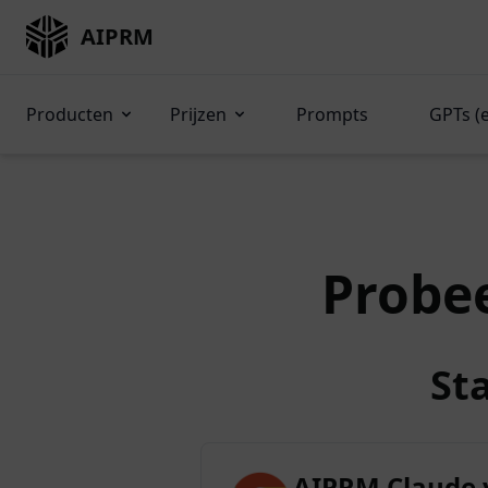
AIPRM
Producten
Prijzen
Prompts
GPTs (
Probe
St
AIPRM Claude 