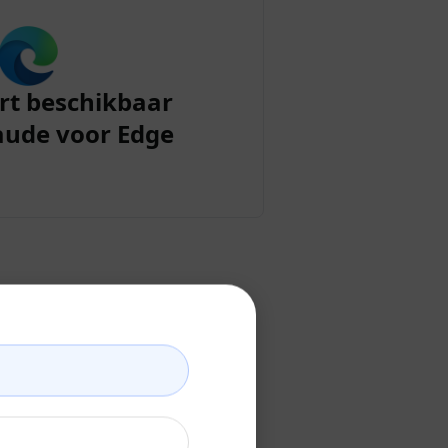
rt beschikbaar
aude voor Edge
nt aan
 aanmaakt