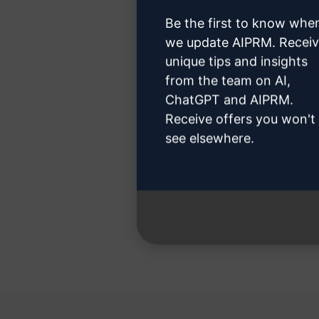
Be the first to know whe
we update AIPRM. Recei
unique tips and insights
Stap 3:
from the team on AI,
ChatGPT and AIPRM.
Receive offers you won't
see elsewhere.