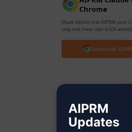
Chrome
Maak kennis met AIPRM voor Cl
slag met meer dan 4.500 aanwij
Download AIPRM
Stap 
AIPRM
Updates
Klik hie