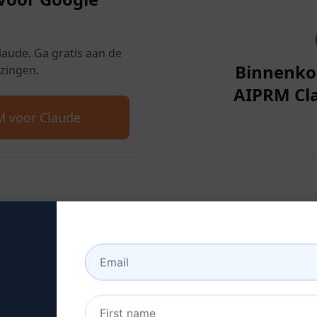
aude. Ga gratis aan de
Binnenko
zingen.
AIPRM Cl
 voor Claude
2: Maak een Claude Accou
r om te leren hoe u een Claude account