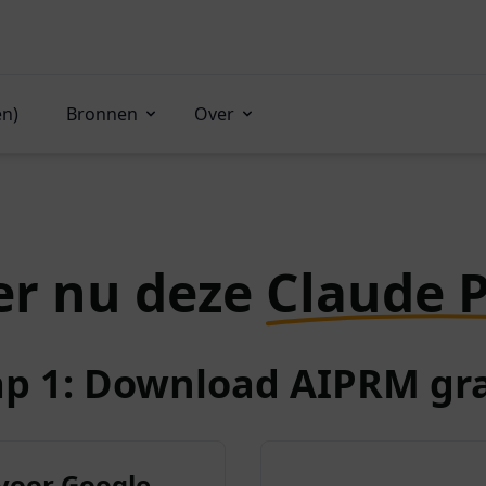
en)
Bronnen
Over
er nu deze
Claude 
ap 1: Download AIPRM gra
voor Google