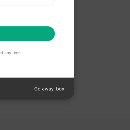
w Claude
t any time.
Go away, box!