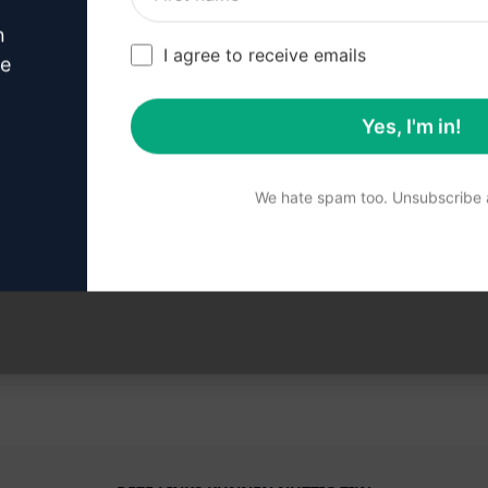
n
I agree to receive emails
ve
 Gebruik de prompt in u
Yes, I'm in!
We hate spam too. Unsubscribe a
Probeer de prompt nu op Claude