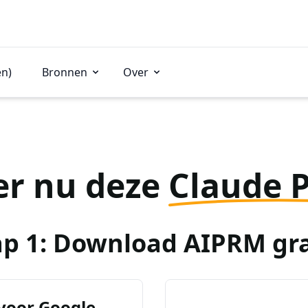
en)
Bronnen
Over
er nu deze
Claude 
ap 1: Download AIPRM gra
voor Google