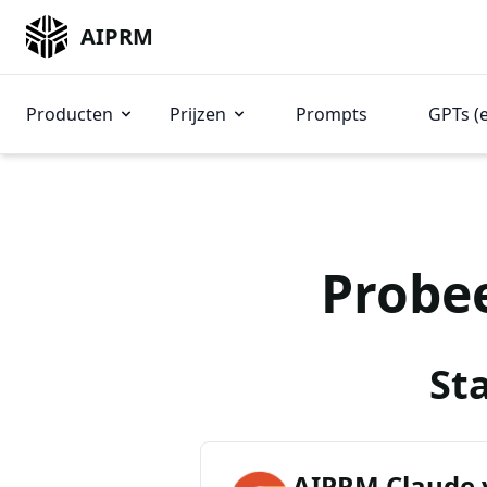
AIPRM
Producten
Prijzen
Prompts
GPTs (
Probe
St
AIPRM Claude 