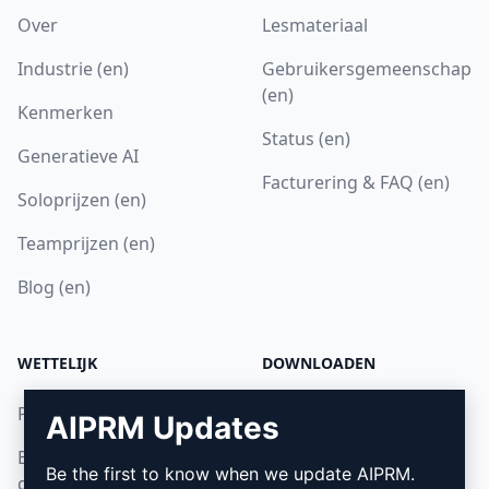
Over
Lesmateriaal
Industrie (en)
Gebruikersgemeenschap
(en)
Kenmerken
Status (en)
Generatieve AI
Facturering & FAQ (en)
Soloprijzen (en)
Teamprijzen (en)
Blog (en)
WETTELIJK
DOWNLOADEN
Privacybeleid (en)
Hoe installeren
AIPRM Updates
Beleid voor acceptabel
Google Chrome (en)
Be the first to know when we update AIPRM.
gebruik (en)