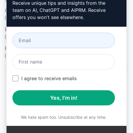
Microsoft Edge (en)
Receive unique tips and insights from the
Gebruiksvoorwaarden
team on AI, ChatGPT and AIPRM. Receive
(en)
offers you won't see elsewhere.
Browseruitbreidingsvoorwaarden
(en)
Factureringsvoorwaarden
(en)
I agree to receive emails
© 2026
All logos, trademarks, and registered trademarks are the
Yes, I'm in!
property of their respective owners.
AIPRM and other related brand names are registered
trademarks and are protected by international trademark
laws.
We hate spam too. Unsubscribe at any time.
Registered trademarks include USPTO 97778465, 97866052
and EU CTM EU18823472, EU18830896.