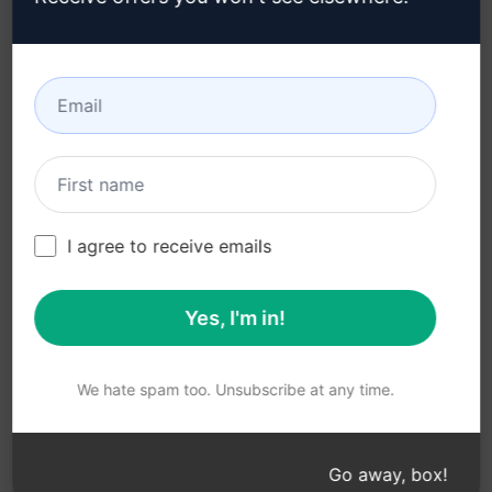
Microsoft Edge (en)
Gebruiksvoorwaarden
(en)
Browseruitbreidingsvoorwaarden
(en)
Factureringsvoorwaarden
(en)
I agree to receive emails
Yes, I'm in!
© 2026
All logos, trademarks, and registered trademarks are the
property of their respective owners.
AIPRM and other related brand names are registered
We hate spam too. Unsubscribe at any time.
trademarks and are protected by international trademark
laws.
Registered trademarks include USPTO 97778465, 97866052
Go away, box!
and EU CTM EU18823472, EU18830896.