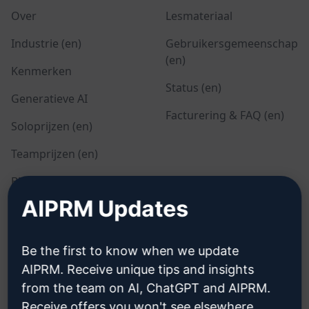
Over
Lesmateriaal
Industrie (en)
Gebruikersgemeenschap
(en)
Kenmerken
Status (en)
Generatieve AI
Facturering & FAQ (en)
Soloprijzen (en)
Teamprijzen (en)
Blog (en)
AIPRM Updates
WETTELIJK
DOWNLOADEN
Be the first to know when we update
Privacybeleid (en)
Hoe installeren
AIPRM. Receive unique tips and insights
from the team on AI, ChatGPT and AIPRM.
Beleid voor acceptabel
Google Chrome (en)
gebruik (en)
Receive offers you won't see elsewhere.