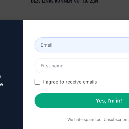
DEZE LINKS KUNNEN NUTTIG ZIJN
BEDRIJF
HELPCENTRUM
Over
Lesmateriaal
Industrie (en)
Gebruikersgemeenschap
(en)
Kenmerken
Status (en)
Generatieve AI
Facturering & FAQ (en)
n
Soloprijzen (en)
I agree to receive emails
ve
Teamprijzen (en)
Yes, I'm in!
Blog (en)
We hate spam too. Unsubscribe a