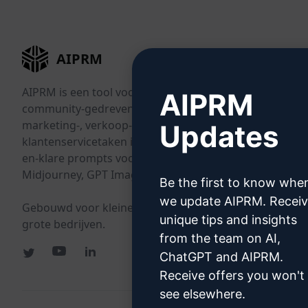
AIPRM
AIPRM is een tool voor promptbeheer en een
AIPRM
community-gedreven promptbibliotheek. Rond
marketing-, verkoop-, operations-, productiviteits- en
Updates
klantenservicetaken in enkele minuten af met kant-
en-klare prompts voor ChatGPT, Claude, Gemini,
Midjourney, GPT Image en nog veel meer.
Be the first to know whe
we update AIPRM. Recei
Gebouwd voor kleine bedrijven. Vertrouwd door
unique tips and insights
grote bedrijven.
from the team on AI,
ChatGPT and AIPRM.
Receive offers you won't
see elsewhere.