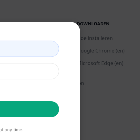
WETTELIJK
DOWNLOADEN
Privacybeleid (en)
Hoe installeren
Beleid voor acceptabel gebruik
Google Chrome (en)
(en)
Microsoft Edge (en)
Gebruiksvoorwaarden (en)
Browseruitbreidingsvoorwaarden
(en)
Factureringsvoorwaarden (en)
t any time.