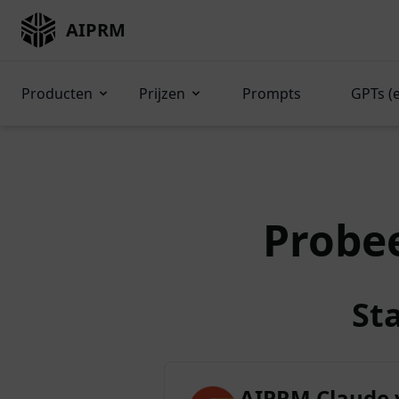
AIPRM
Producten
Prijzen
Prompts
GPTs (
Probe
St
AIPRM Claude 