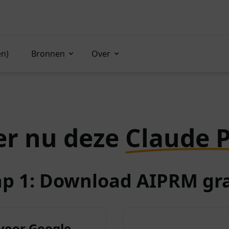
en)
Bronnen
Over
er nu deze
Claude 
ap 1: Download AIPRM gra
voor Google