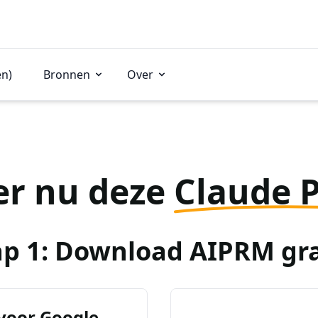
en)
Bronnen
Over
er nu deze
Claude 
ap 1: Download AIPRM gra
voor Google