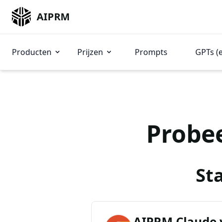
AIPRM
Producten
Prijzen
Prompts
GPTs (
Probe
St
AIPRM Claude 