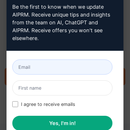
Claude account aanmaakt
Be the first to know when we update
AIPRM. Receive unique tips and insights
from the team on AI, ChatGPT and
AIPRM. Receive offers you won't see
elsewhere.
Stap 3: Gebruik de prompt in uw
Claude
Probeer de prompt nu op Claude
I agree to receive emails
Yes, I'm in!