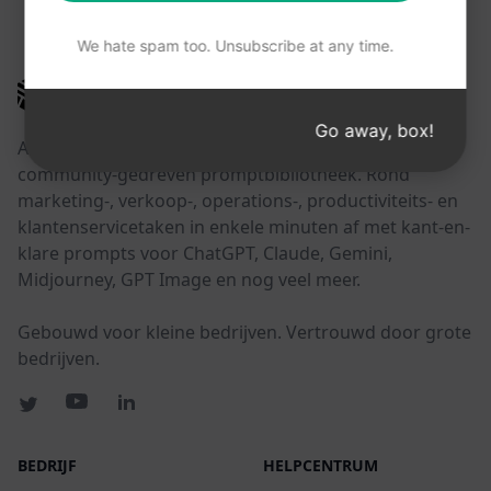
DEZE LINKS KUNNEN NUTTIG ZIJN
We hate spam too. Unsubscribe at any time.
AIPRM
Go away, box!
AIPRM is een tool voor promptbeheer en een
community-gedreven promptbibliotheek. Rond
marketing-, verkoop-, operations-, productiviteits- en
klantenservicetaken in enkele minuten af met kant-en-
klare prompts voor ChatGPT, Claude, Gemini,
Midjourney, GPT Image en nog veel meer.
Gebouwd voor kleine bedrijven. Vertrouwd door grote
bedrijven.
BEDRIJF
HELPCENTRUM