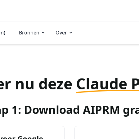
en)
Bronnen
Over
er nu deze
Claude 
ap 1: Download AIPRM gra
voor Google