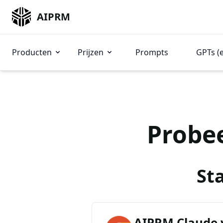
AIPRM
Producten
Prijzen
Prompts
GPTs (
Probe
St
AIPRM Claude 