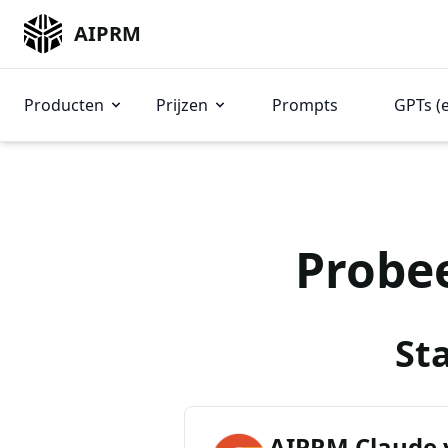
AIPRM
Producten
Prijzen
Prompts
GPTs (
Probe
St
AIPRM Claude 