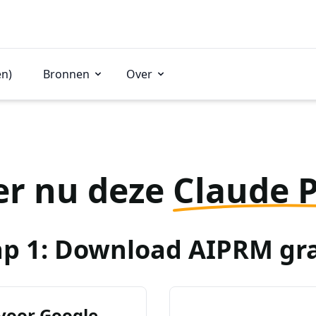
en)
Bronnen
Over
er nu deze
Claude 
ap 1: Download AIPRM gra
voor Google