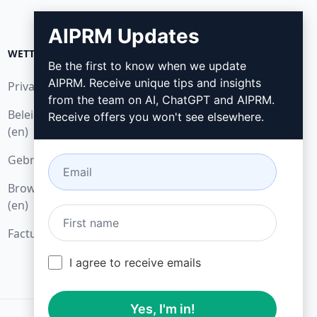
AIPRM Updates
WETTELIJK
DOWNLOADEN
Be the first to know when we update
AIPRM. Receive unique tips and insights
Privacybeleid (en)
Hoe installeren
from the team on AI, ChatGPT and AIPRM.
Beleid voor acceptabel gebruik
Google Chrome (en)
Receive offers you won't see elsewhere.
(en)
Microsoft Edge (en)
Gebruiksvoorwaarden (en)
Browseruitbreidingsvoorwaarden
(en)
Factureringsvoorwaarden (en)
I agree to receive emails
Yes, I'm in!