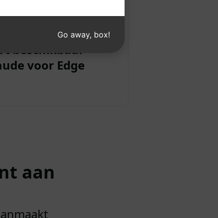
Go away, box!
rt beschikbaar
aude voor Edge
nt aan
 aanmaakt