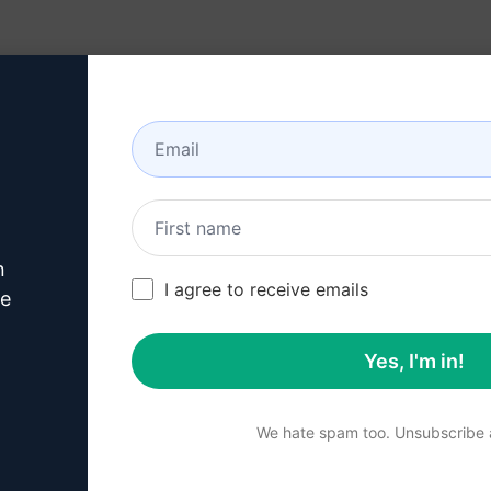
en)
Bronnen
Over
n
er nu deze
Claude 
I agree to receive emails
ve
Yes, I'm in!
ap 1: Download AIPRM gra
We hate spam too. Unsubscribe a
voor Google