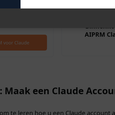
aude. Ga gratis aan de
Binnenko
zingen.
AIPRM Cl
 voor Claude
2: Maak een Claude Accou
r om te leren hoe u een Claude account