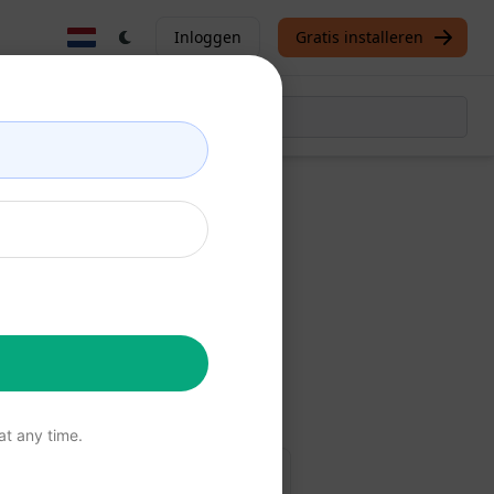
Inloggen
Gratis installeren
Prompt
tis
t any time.