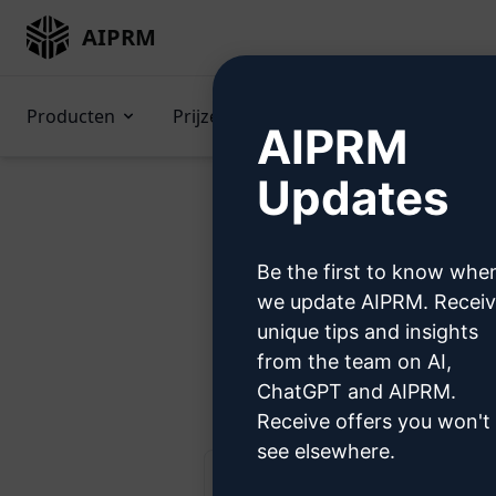
AIPRM
Producten
Prijzen
Prompts
GPTs (
AIPRM
Updates
Be the first to know whe
Probe
we update AIPRM. Recei
unique tips and insights
from the team on AI,
St
ChatGPT and AIPRM.
Receive offers you won't
see elsewhere.
AIPRM Claude 