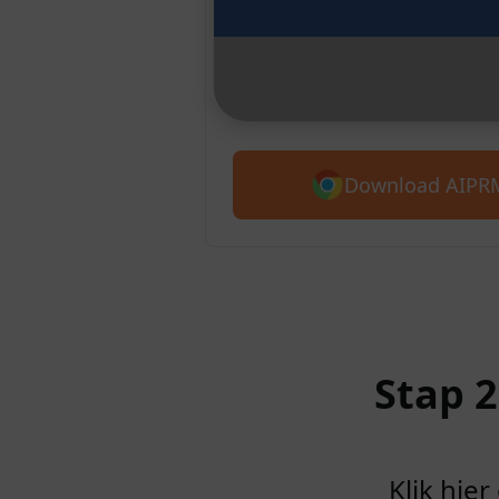
Chrome
Maak kennis met AIPRM voor Cl
slag met meer dan 4.500 aanwij
Download AIPRM
Stap 
Klik hie