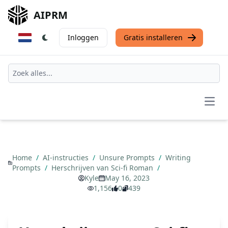
AIPRM
Inloggen
Gratis installeren
Open
Home
/
AI-instructies
/
Unsure Prompts
/
Writing
Prompts
/
Herschrijven van Sci-fi Roman
/
Kyle
May 16, 2023
1,156
0
439