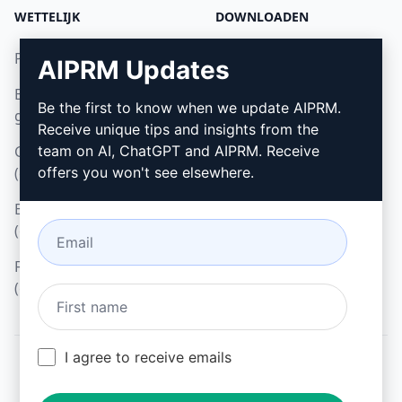
WETTELIJK
DOWNLOADEN
Privacybeleid (en)
Hoe installeren
AIPRM Updates
Beleid voor acceptabel
Google Chrome (en)
Be the first to know when we update AIPRM.
gebruik (en)
Microsoft Edge (en)
Receive unique tips and insights from the
Gebruiksvoorwaarden
team on AI, ChatGPT and AIPRM. Receive
(en)
offers you won't see elsewhere.
Browseruitbreidingsvoorwaarden
(en)
Factureringsvoorwaarden
(en)
I agree to receive emails
© 2026
All logos, trademarks, and registered trademarks are the