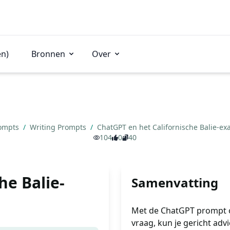
en)
Bronnen
Over
rompts
/
Writing Prompts
/
ChatGPT en het Californische Balie-e
104
0
40
he Balie-
Samenvatting
Met de ChatGPT prompt o
vraag, kun je gericht adv