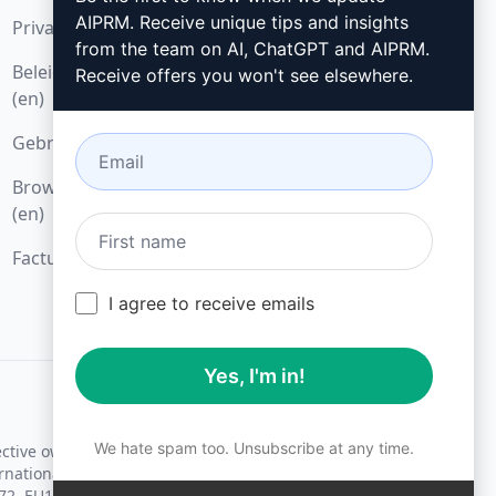
AIPRM. Receive unique tips and insights
Privacybeleid (en)
Hoe installeren
from the team on AI, ChatGPT and AIPRM.
Beleid voor acceptabel gebruik
Google Chrome (en)
Receive offers you won't see elsewhere.
(en)
Microsoft Edge (en)
Gebruiksvoorwaarden (en)
Browseruitbreidingsvoorwaarden
(en)
Factureringsvoorwaarden (en)
I agree to receive emails
Yes, I'm in!
We hate spam too. Unsubscribe at any time.
ective owners.
rnational trademark laws.
72, EU18830896.