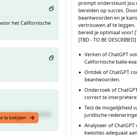
prompt ondersteunt jou m
bereiden op succes. Door
beantwoorden en je kans
oor het Californische
vertrouwen af te leggen.
bereid je optimaal voor!
[TBD - TO BE DESCRIBED]
Verken of ChatGPT vol
Californische balie-ex
Ontdek of ChatGPT com
beantwoorden.
Onderzoek of ChatGPT 
correct te interpretere
Test de mogelijkheid 
oor het Californische
juridische redenering
e te bekijken
Analyseer of ChatGPT 
kwesties adequaat aan