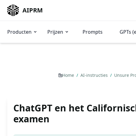
AIPRM
Producten
Prijzen
Prompts
GPTs (
Home
/
AI-instructies
/
Unsure P
ChatGPT en het Californisc
examen