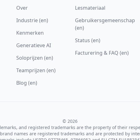
Over
Lesmateriaal
Industrie (en)
Gebruikersgemeenschap
(en)
Kenmerken
Status (en)
Generatieve AI
Facturering & FAQ (en)
Soloprijzen (en)
Teamprijzen (en)
Blog (en)
© 2026
ademarks, and registered trademarks are the property of their resp
brand names are registered trademarks and are protected by inte
demarks include USPTO 97778465, 97866052 and EU CTM EU188234