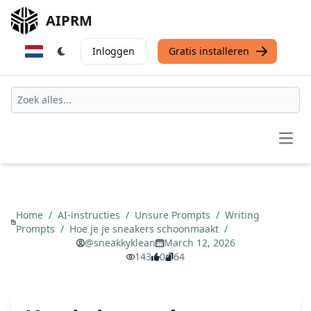
AIPRM
Inloggen
Gratis installeren
Open
Home
/
AI-instructies
/
Unsure Prompts
/
Writing
Prompts
/
Hoe je je sneakers schoonmaakt
/
@sneakkyklean
March 12, 2026
143
0
64