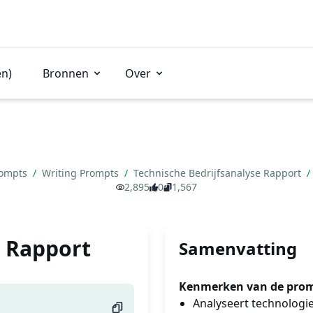
en)
Bronnen
Over
rompts
/
Writing Prompts
/
Technische Bedrijfsanalyse Rapport
/
2,895
0
1,567
e Rapport
Samenvatting
Kenmerken van de prom
Analyseert technologi