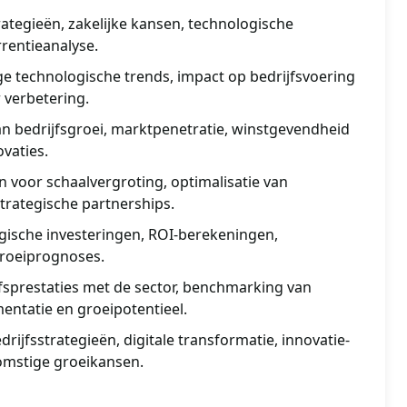
rategieën, zakelijke kansen, technologische
rentieanalyse.
ge technologische trends, impact op bedrijfsvoering
 verbetering.
n bedrijfsgroei, marktpenetratie, winstgevendheid
vaties.
en voor schaalvergroting, optimalisatie van
trategische partnerships.
ogische investeringen, ROI-berekeningen,
groeiprognoses.
jfsprestaties met de sector, benchmarking van
entatie en groeipotentieel.
rijfsstrategieën, digitale transformatie, innovatie-
omstige groeikansen.