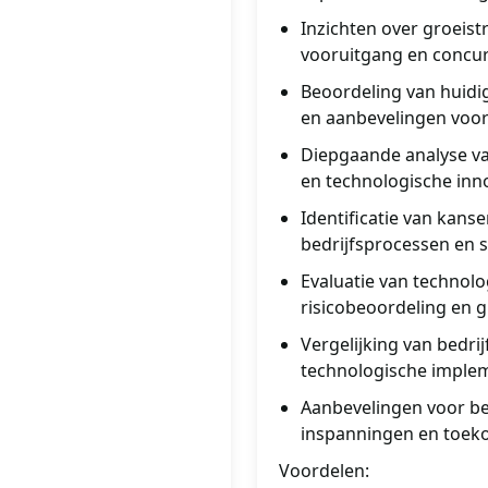
Inzichten over groeist
vooruitgang en concur
Beoordeling van huidi
en aanbevelingen voor
Diepgaande analyse va
en technologische inno
Identificatie van kans
bedrijfsprocessen en s
Evaluatie van technol
risicobeoordeling en 
Vergelijking van bedri
technologische implem
Aanbevelingen voor bed
inspanningen en toek
Voordelen: