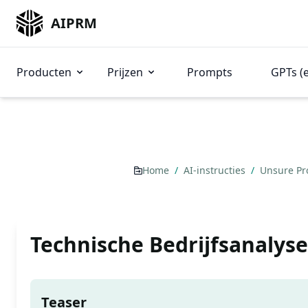
AIPRM
Producten
Prijzen
Prompts
GPTs (
Home
/
AI-instructies
/
Unsure P
Technische Bedrijfsanalys
Teaser