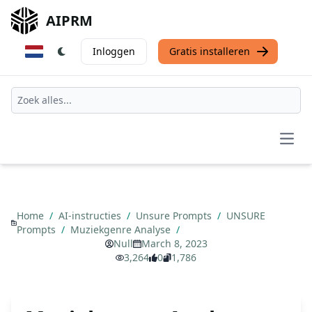
AIPRM
Inloggen
Gratis installeren
Open
Home
/
AI-instructies
/
Unsure Prompts
/
UNSURE
Prompts
/
Muziekgenre Analyse
/
Null
March 8, 2023
3,264
0
1,786