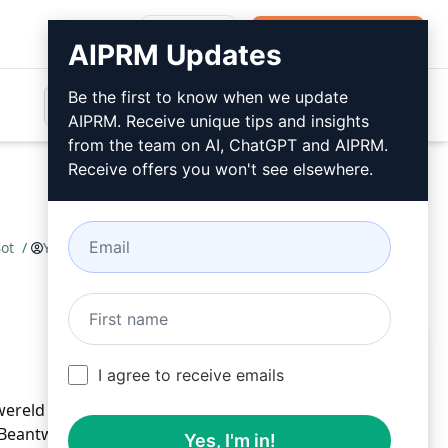
Inloggen
Gratis installeren
AIPRM Updates
Be the first to know when we update
AIPRM. Receive unique tips and insights
from the team on AI, ChatGPT and AIPRM.
Receive offers you won't see elsewhere.
Bot
/
YCSTMW
March 18, 2023
Gratis installeren
I agree to receive emails
wereld van de Melkwegmythologie met de Milky Way
eantwoordt al je vragen en onthult fascinerende
Yes, I'm in!