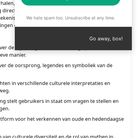
rhalen, goden en legendes. Verrijk je kennis en
g direct toegang tot waardevolle inzichten en cultuur.
kenissen achter de sterren. Laat je verwonderen
We hate spam too. Unsubscribe at any time.
ngen en vergroot je kennis vandaag nog! Klik om de
Go away, box!
ver de mythologie van de Melkweg op een
ieve manier.
over de oorsprong, legendes en symboliek van de
ten in verschillende culturele interpretaties en
weg.
ng stelt gebruikers in staat om vragen te stellen en
gen.
latform voor het verkennen van oude en hedendaagse
 van culturele diversiteit en de rol van mythen in