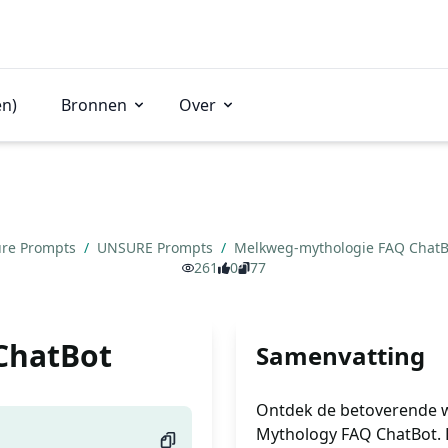
en)
Bronnen
Over
re Prompts
/
UNSURE Prompts
/
Melkweg-mythologie FAQ Chat
261
0
77
ChatBot
Samenvatting
Ontdek de betoverende 
Mythology FAQ ChatBot. B