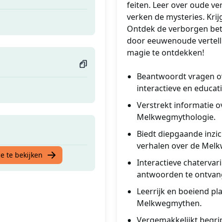
feiten. Leer over oude ve
verken de mysteries. Krij
Ontdek de verborgen bete
door eeuwenoude vertelli
magie te ontdekken!
Beantwoordt vragen o
interactieve en educat
Verstrekt informatie 
Melkwegmythologie.
Biedt diepgaande inzich
verhalen over de Melk
e te bekijken
Interactieve chatervari
antwoorden te ontvan
Leerrijk en boeiend p
Melkwegmythen.
Vergemakkelijkt begrip