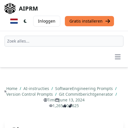
AIPRM
Inloggen
Gratis installeren
Open
Home
/
AI-instructies
/
SoftwareEngineering Prompts
/
Version Control Prompts
/
Git Commitberichtgenerator
/
Timi
June 13, 2024
1,265
0
625