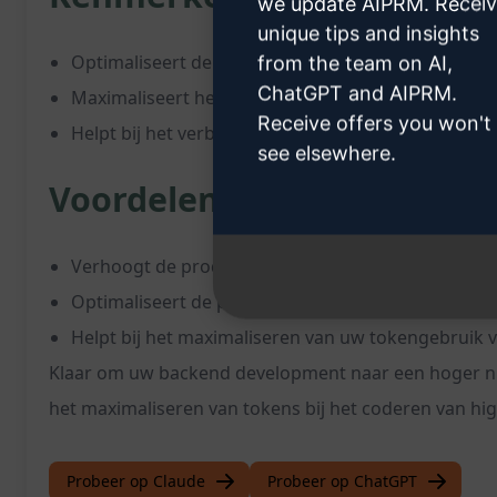
we update AIPRM. Recei
unique tips and insights
Optimaliseert de efficiëntie van uw codeerproces
from the team on AI,
ChatGPT and AIPRM.
Maximaliseert het gebruik van tokens bij het schri
Receive offers you won't
Helpt bij het verbeteren van uw backend develop
see elsewhere.
Voordelen:
Verhoogt de productiviteit door efficiënter codere
Optimaliseert de prestaties van uw code
Helpt bij het maximaliseren van uw tokengebruik 
Klaar om uw backend development naar een hoger niv
het maximaliseren van tokens bij het coderen van hig
Probeer op Claude
Probeer op ChatGPT