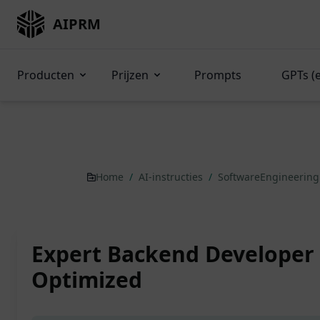
AIPRM
Producten
Prijzen
Prompts
GPTs (
Home
/
AI-instructies
/
SoftwareEngineerin
Expert Backend Developer 
Optimized