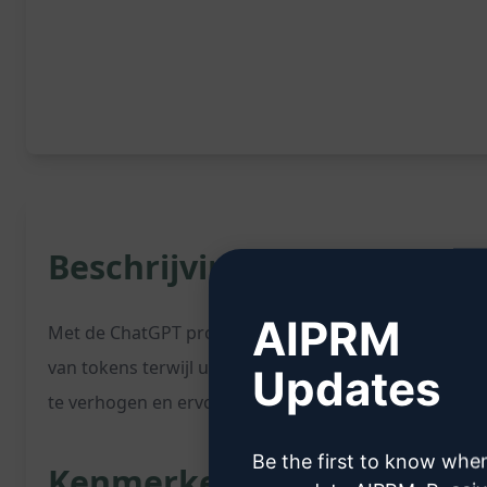
Beschrijving:
AIPRM
Met de ChatGPT prompt "Expert Backend Developer - 
van tokens terwijl u high-level backend scripts prog
Updates
te verhogen en ervoor te zorgen dat u het maximale u
Be the first to know whe
Kenmerken: