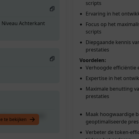
scripts
Ervaring in het ontwi
 Niveau Achterkant
Focus op het maximali
scripts
Diepgaande kennis van
prestaties
Voordelen:
Verhoogde efficiëntie 
Expertise in het ontw
Maximale benutting van
prestaties
Maak hoogwaardige ba
 Niveau Achterkant
e te bekijken
geoptimaliseerde presta
Verbeter de token-effi