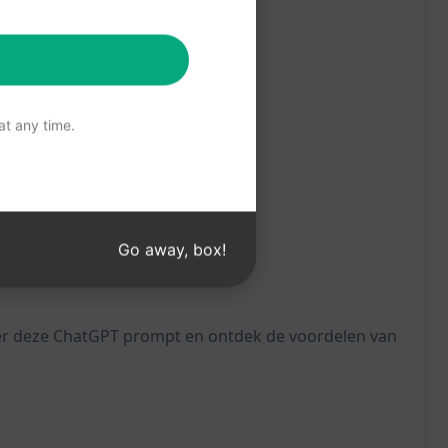
t any time.
Go away, box!
eer deze ChatGPT prompt en ontdek de voordelen van