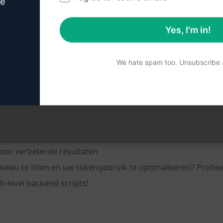
ve
Yes, I'm in!
jven van high-level backend scripts
ment vaardigheden
We hate spam too. Unsubscribe a
n
voor verbeterde resultaten
eau te tillen en uw tokengebruik te optimaliseren? Prob
h-level backend scripts!