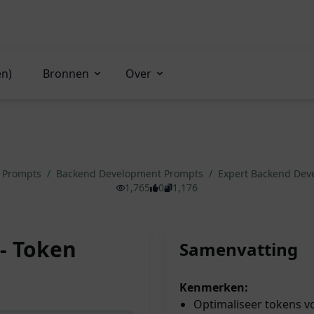
en)
Bronnen
Over
g Prompts
/
Backend Development Prompts
/
Expert Backend Dev
1,765
0
1,176
- Token
Samenvatting
Kenmerken:
Optimaliseer tokens vo