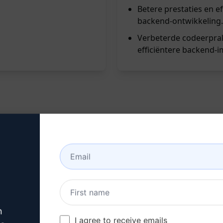
Betere prestaties en e
backend-ontwikkeling.
Verbeterde codeerprakt
efficiëntere backend-
Token Optimized" kunt u uw backend development skills na
rammeert. Deze krachtige tool helpt u bij het optimaliseren
it uw tokens haalt.
n
I agree to receive emails