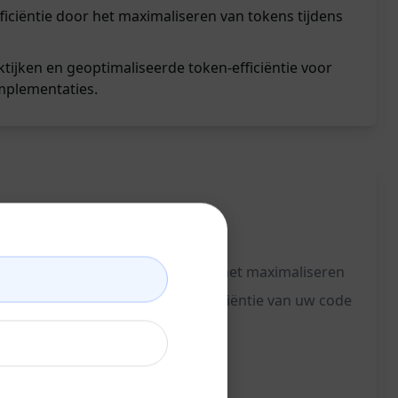
fficiëntie door het maximaliseren van tokens tijdens
ijken en geoptimaliseerde token-efficiëntie voor
implementaties.
ar een hoger niveau tillen door het maximaliseren
 van uw codeerproces door de efficiëntie van uw code