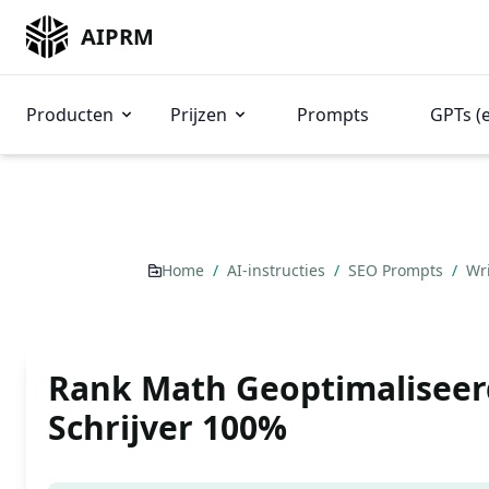
AIPRM
Producten
Prijzen
Prompts
GPTs (
Home
/
AI-instructies
/
SEO Prompts
/
Wr
Rank Math Geoptimaliseer
Schrijver 100%