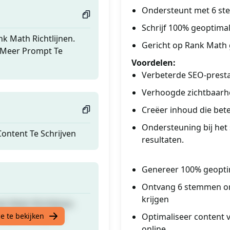
Ondersteunt met 6 s
Schrijf 100% geoptima
k Math Richtlijnen.
Gericht op Rank Math 
 Meer Prompt Te
Voordelen:
Verbeterde SEO-presta
Verhoogde zichtbaarhe
Creëer inhoud die bet
Ondersteuning bij het
ontent Te Schrijven
resultaten.
Genereer 100% geoptim
Ontvang 6 stemmen om
krijgen
k Math Richtlijnen.
 Meer Prompt Te
e te bekijken
Optimaliseer content 
online