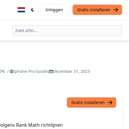
Inloggen
Gratis installeren
00%
/
Iphone Pro Guides
December 31, 2023
Gratis installeren
olgens Rank Math richtlijnen