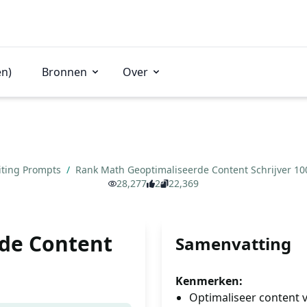
en)
Bronnen
Over
iting Prompts
/
Rank Math Geoptimaliseerde Content Schrijver 1
28,277
2
22,369
de Content
Samenvatting
Kenmerken:
Optimaliseer content v