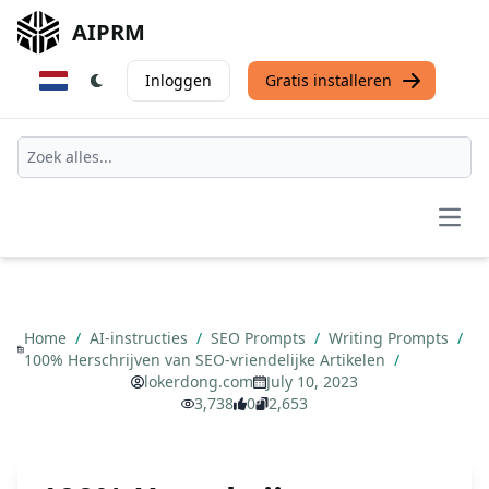
AIPRM
Inloggen
Gratis installeren
Open
Home
/
AI-instructies
/
SEO Prompts
/
Writing Prompts
/
100% Herschrijven van SEO-vriendelijke Artikelen
/
lokerdong.com
July 10, 2023
3,738
0
2,653