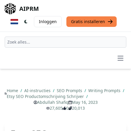
AIPRM
Inloggen
Gratis installeren
Open
Home
/
AI-instructies
/
SEO Prompts
/
Writing Prompts
/
Etsy SEO Productomschrijving Schrijver
/
Abdullah Shafiq
May 16, 2023
27,605
0
20,013