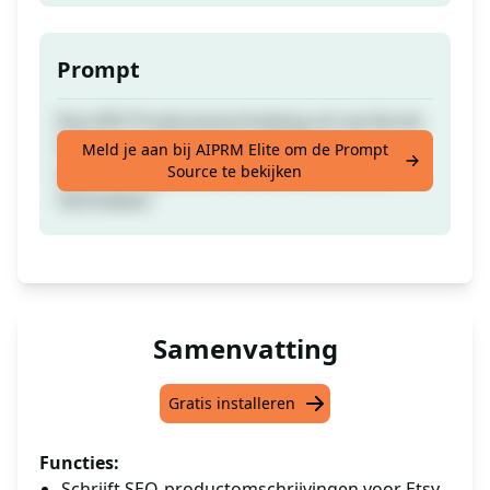
Prompt
Etsy SEO Productomschrijving om op Eerste
Pagina van Etsy te Rangschikken, 5
Meld je aan bij AIPRM Elite om de Prompt
Source te bekijken
Opsommingen Gebruikmakend van SEO
Technieken
Samenvatting
Gratis installeren
Functies:
Schrijft SEO-productomschrijvingen voor Etsy