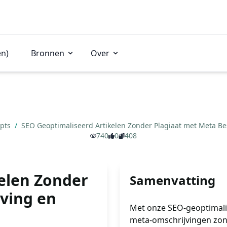
en)
Bronnen
Over
mpts
/
SEO Geoptimaliseerd Artikelen Zonder Plagiaat met Meta Be
740
0
408
elen Zonder
Samenvatting
jving en
Met onze SEO-geoptimalis
meta-omschrijvingen zond