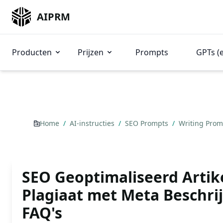
AIPRM
Producten
Prijzen
Prompts
GPTs (
Home
/
AI-instructies
/
SEO Prompts
/
Writing Pro
SEO Geoptimaliseerd Artik
Plagiaat met Meta Beschri
FAQ's