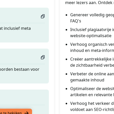
meer lezers aan. Ontdek 
Genereer volledig geo
FAQ's
t inclusief meta
Inclusief plagiaatvrij
website-optimalisatie
Verhoog organisch ver
inhoud en meta-infor
Creëer aantrekkelijke 
de zichtbaarheid verbe
woorden bestaan voor
Verbeter de online aa
gemaakte inhoud
Optimaliseer de websi
artikelen en relevante
Verhoog het verkeer d
voldoet aan SEO-richtl
t inclusief meta
e te bekijken