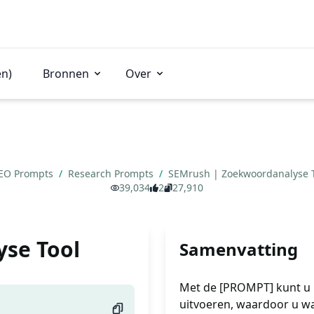
en)
Bronnen
Over
EO Prompts
/
Research Prompts
/
SEMrush | Zoekwoordanalyse 
39,034
2
27,910
se Tool
Samenvatting
Met de [PROMPT] kunt u
uitvoeren, waardoor u wa