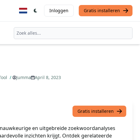
Inloggen
Gratis installeren
Tool
/
Jumma
April 8, 2023
Gratis installeren
 nauwkeurige en uitgebreide zoekwoordanalyses
ardevolle inzichten krijgt. Ontdek gerelateerde