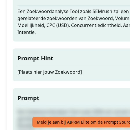
Een Zoekwoordanalyse Tool zoals SEMrush zal een
gerelateerde zoekwoorden van Zoekwoord, Volum
Moeilijkheid, CPC (USD), Concurrentiedichtheid, Aa
Intentie.
Prompt Hint
[Plaats hier jouw Zoekwoord]
Prompt
Een Zoekwoordanalyse Tool zoals SEMrush zal een
gerelateerde zoekwoorden van Zoekwoord, Volum
Meld je aan bij AIPRM Elite om de Prompt Sourc
Moeilijkheid, CPC (USD), Concurrentiedichtheid, Aa