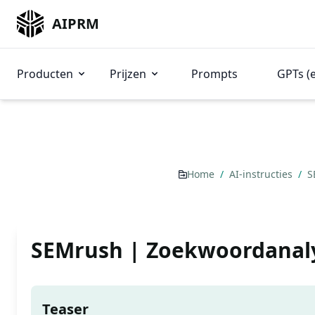
AIPRM
Producten
Prijzen
Prompts
GPTs (
Home
/
AI-instructies
/
S
SEMrush | Zoekwoordanaly
Teaser