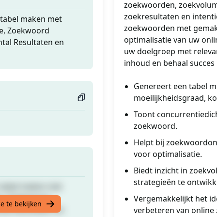
zoekwoorden, zoekvolume
zoekresultaten en intent
 tabel maken met
zoekwoorden met gemak. 
e, Zoekwoord
optimalisatie van uw onl
ntal Resultaten en
uw doelgroep met releva
inhoud en behaal succes i
Genereert een tabel m
moeilijkheidsgraad, ko
Toont concurrentiedich
zoekwoord.
Helpt bij zoekwoordon
voor optimalisatie.
Biedt inzicht in zoekv
strategieën te ontwikk
 tabel maken met
e, Zoekwoord
Vergemakkelijkt het i
e te bekijken
ntal Resultaten en
verbeteren van online 