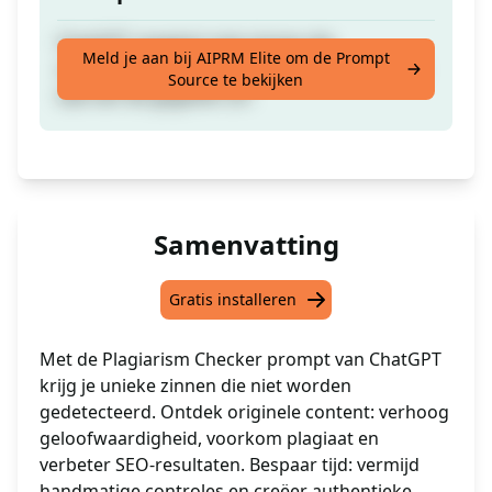
ChatGPT reageert met zinnen die
Meld je aan bij AIPRM Elite om de Prompt
onopgemerkt blijven in plagiaatchecks in de
Source te bekijken
taal van de gegeven zin
Samenvatting
Gratis installeren
Met de Plagiarism Checker prompt van ChatGPT
krijg je unieke zinnen die niet worden
gedetecteerd. Ontdek originele content: verhoog
geloofwaardigheid, voorkom plagiaat en
verbeter SEO-resultaten. Bespaar tijd: vermijd
handmatige controles en creëer authentieke,