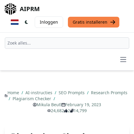
AIPRM
Inloggen
Gratis installeren
Open
Home
/
AI-instructies
/
SEO Prompts
/
Research Prompts
/
Plagiarism Checker
/
Mikula Beutl
February 19, 2023
24,682
2
14,799