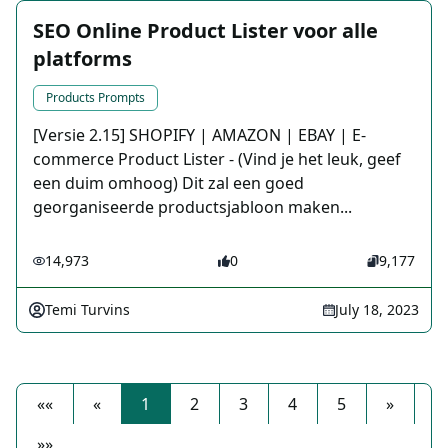
SEO Online Product Lister voor alle
platforms
Products Prompts
[Versie 2.15] SHOPIFY | AMAZON | EBAY | E-
commerce Product Lister - (Vind je het leuk, geef
een duim omhoog) Dit zal een goed
georganiseerde productsjabloon maken...
14,973
0
9,177
Temi Turvins
July 18, 2023
««
«
1
2
3
4
5
»
»»