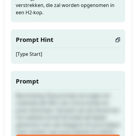
verstrekken, die zal worden opgenomen in
een H2-kop.
Prompt Hint
[Type Start]
Prompt
Beschrijving: Deze prompt zal vragen om
maximaal vijf URL's van concurrenten en
jouw merknaam. Op basis van de inhoud van
hun website zal het AI-model vijf ideeën
genereren voor een blogpost om je te helpen
meer verkeer naar jouw website te trekken.