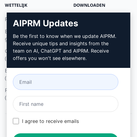
WETTELIJK
DOWNLOADEN
Privacybeleid (en)
Hoe installeren
AIPRM Updates
Beleid voor acceptabel
Google Chrome (en)
Be the first to know when we update AIPRM.
gebruik (en)
Microsoft Edge (en)
Receive unique tips and insights from the
Gebruiksvoorwaarden
team on AI, ChatGPT and AIPRM. Receive
(en)
offers you won't see elsewhere.
Browseruitbreidingsvoorwaarden
(en)
Factureringsvoorwaarden
(en)
I agree to receive emails
© 2026
All logos, trademarks, and registered trademarks are the