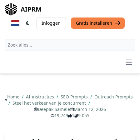
AIPRM
Inloggen
Gratis installeren
Open
Home
/
AI-instructies
/
SEO Prompts
/
Outreach Prompts
/
Steel het verkeer van je concurrent
/
Deepak Samele
March 12, 2026
19,749
1
9,055