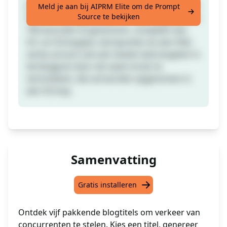
Je kunt vervolgens een van de titels kiezen en
Meld je aan bij AIPRM Elite om de Prompt
Source te bekijken
het AI-model gebruiken om een blogpost van
700 woorden te genereren, compleet met
H2- en H3-koppen, kernpunten en een FAQ-
sectie. Je kunt ook een lokale stad targeten in
de blogpost door de naam ervan te
verstrekken, die zal worden opgenomen in
een H2-kop.
Samenvatting
Gratis installeren
Ontdek vijf pakkende blogtitels om verkeer van
concurrenten te stelen. Kies een titel, genereer