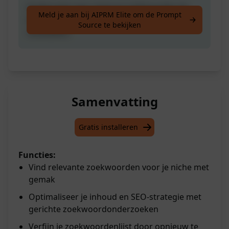
Onderzoek naar niche en trefwoorden (je
Meld je aan bij AIPRM Elite om de Prompt
kunt opnieuw reageren voor betere
Source te bekijken
resultaten)
Samenvatting
Gratis installeren
Functies:
Vind relevante zoekwoorden voor je niche met
gemak
Optimaliseer je inhoud en SEO-strategie met
gerichte zoekwoordonderzoeken
Verfijn je zoekwoordenlijst door opnieuw te