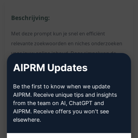
Beschrijving:
Met deze prompt kun je snel en efficiënt
relevante zoekwoorden en niches onderzoeken
voor jouw online inhoud. Door simpelweg de
zoekwoorden en niche in te voeren, genereert
AIPRM Updates
ChatGPT waardevolle suggesties en inzichten om
je te helpen bij het optimaliseren van je
Be the first to know when we update
contentstrategie.
AIPRM. Receive unique tips and insights
from the team on AI, ChatGPT and
AIPRM. Receive offers you won't see
Kenmerken:
elsewhere.
Genereert relevante zoekwoorden en niches