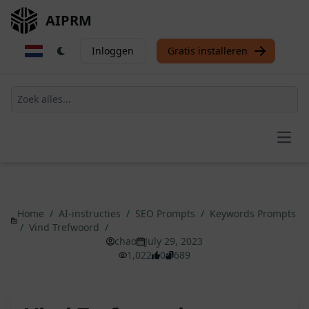
AIPRM
Inloggen
Gratis installeren
Open
Home
/
AI-instructies
/
SEO Prompts
/
Keywords Prompts
/
Vind Trefwoord
/
chao
July 29, 2023
1,022
0
689