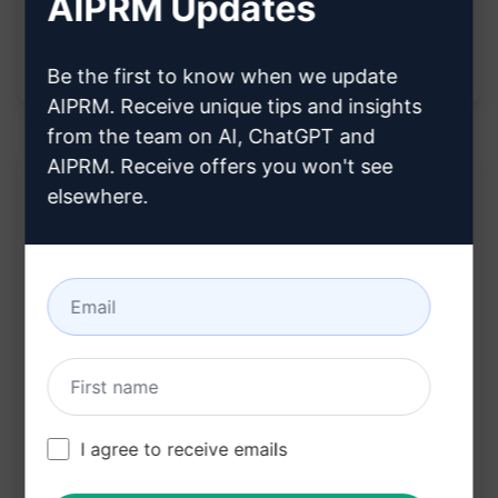
AIPRM Updates
Beheers de kunst van zoekwoordoptimalisatie
en domineer de zoekresultaten voor jouw
niche.
Be the first to know when we update
AIPRM. Receive unique tips and insights
from the team on AI, ChatGPT and
AIPRM. Receive offers you won't see
elsewhere.
Beschrijving:
Identificeer krachtige zoekwoorden voor je
strategie
Optimaliseer je content met deze relevante
zoekwoorden
Verhoog de zichtbaarheid en vindbaarheid van
je content
I agree to receive emails
Verbeter de prestaties van je SEO-strategie