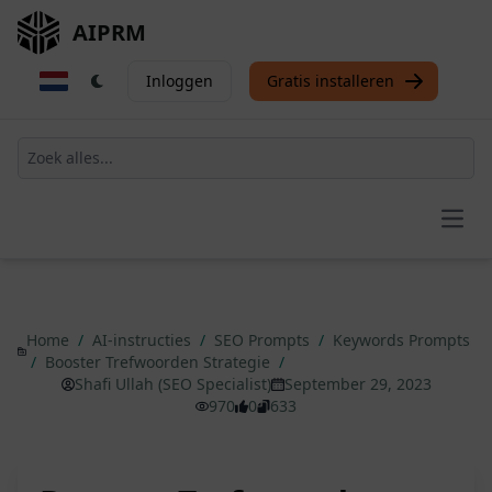
AIPRM
Inloggen
Gratis installeren
Open
Home
/
AI-instructies
/
SEO Prompts
/
Keywords Prompts
/
Booster Trefwoorden Strategie
/
Shafi Ullah (SEO Specialist)
September 29, 2023
970
0
633