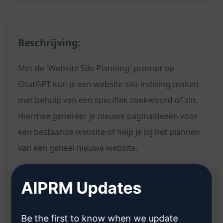
Beschrijving:
Met de 'Website Silo Planning' prompt op
ChatGPT kun je een website silo-indeling maken
met behulp van een specifiek zoekwoord of zin.
Hiermee genereer je nieuwe paginaïdeeën voor
een bestaande website of help je bij het plannen
van een geheel nieuwe website.
Kenmerken:
AIPRM Updates
Genereert een website silo-indeling op basis
Be the first to know when we update
van een zoekwoord / zin