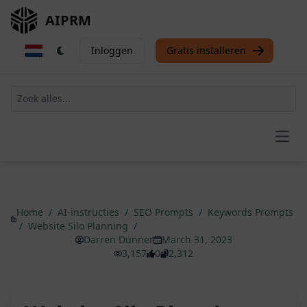
AIPRM
Inloggen
Gratis installeren
Open
Home
/
AI-instructies
/
SEO Prompts
/
Keywords Prompts
/
Website Silo Planning
/
Darren Dunner
March 31, 2023
3,157
0
2,312