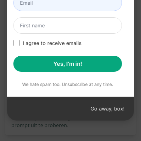
zoekwoorden te benadrukken, kan je artikel
gemakkelijker te vinden en lezen zijn voor je
doelgroep.
I agree to receive emails
Probeer op Claude
Probeer op ChatGPT
Statistieken
Yes, I'm in!
1,593
0
872
We hate spam too. Unsubscribe at any time.
Let op: De voorgaande beschrijving is niet
gecontroleerd op nauwkeurigheid. Voor een
Go away, box!
goed begrip van wat er wordt gegenereerd,
raden we je aan AIPRM gratis te installeren en de
prompt uit te proberen.