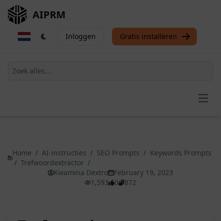
AIPRM
Inloggen
Gratis installeren
Open
Home
/
AI-instructies
/
SEO Prompts
/
Keywords Prompts
/
Trefwoordextractor
/
Kwamina Dextro
February 19, 2023
1,593
0
872