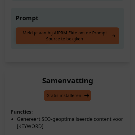
Prompt
Schrijf me een inhouds-/blog over
Meld je aan bij AIPRM Elite om de Prompt
Source te bekijken
[TREFWOORD]
Samenvatting
Gratis installeren
Functies:
Genereert SEO-geoptimaliseerde content voor
[KEYWORD]