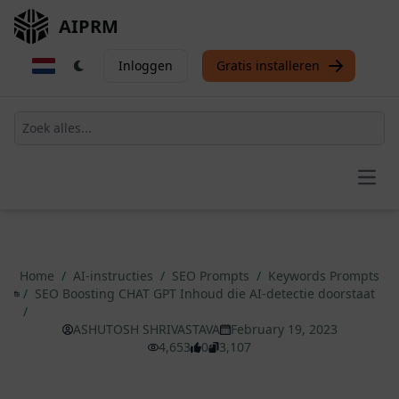
AIPRM
Inloggen
Gratis installeren
Open
Home
/
AI-instructies
/
SEO Prompts
/
Keywords Prompts
/
SEO Boosting CHAT GPT Inhoud die AI-detectie doorstaat
/
ASHUTOSH SHRIVASTAVA
February 19, 2023
4,653
0
3,107