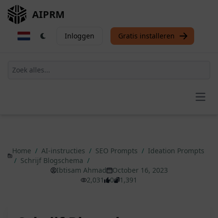
AIPRM
Inloggen
Gratis installeren
Open
Home
/
AI-instructies
/
SEO Prompts
/
Ideation Prompts
/
Schrijf Blogschema
/
Ibtisam Ahmad
October 16, 2023
2,031
0
1,391