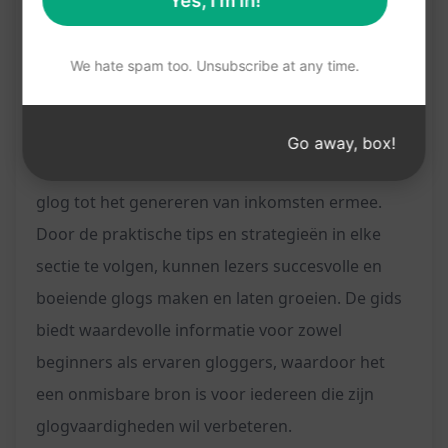
Yes, I'm in!
Samenvatting van belangrijke punten
We hate spam too. Unsubscribe at any time.
Aansporing tot actie voor de lezers
Mogelijkheid voor feedback en interactie
Dit blogbericht geeft lezers een diepgaand
Go away, box!
inzicht in gloggen, van het beginnen met een
glog tot het genereren van inkomsten ermee.
Door de praktische tips en strategieën in elke
sectie te volgen, kunnen lezers succesvolle en
boeiende glogs maken en laten groeien. De gids
biedt waardevolle informatie voor zowel
beginners als ervaren gloggers, waardoor het
een onmisbare bron is voor iedereen die zijn
glogvaardigheden wil verbeteren.