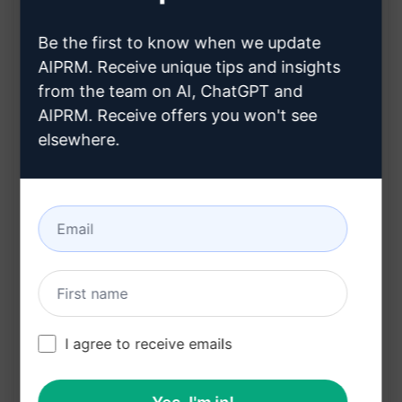
SEO-tips voor glogs
Be the first to know when we update
Promotie en Delen van Glogs
AIPRM. Receive unique tips and insights
from the team on AI, ChatGPT and
Social media strategieën voor glogs
AIPRM. Receive offers you won't see
Samenwerkingen en gastbijdragen
elsewhere.
Hoe het publiek te laten groeien
Monetisatie van Glogs
Diverse manieren om geld te verdienen met
een glog
Affiliate marketing en advertenties
Het belang van een sterke lezersbasis
I agree to receive emails
Conclusie: