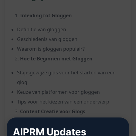
Inleiding tot Gloggen
Definitie van gloggen
Geschiedenis van gloggen
Waarom is gloggen populair?
Hoe te Beginnen met Gloggen
Stapsgewijze gids voor het starten van een
glog
Keuze van platformen voor gloggen
Tips voor het kiezen van een onderwerp
Content Creatie voor Glogs
Ideeën voor boeiende glog-content
AIPRM Updates
Hoe visuele elementen in te voegen