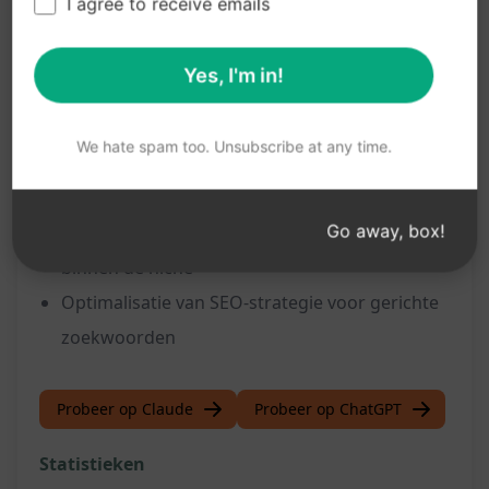
I agree to receive emails
Voordelen:
Verbeterde contentplanning en organisatie
Yes, I'm in!
Verhoogde online zichtbaarheid en
vindbaarheid
We hate spam too. Unsubscribe at any time.
Betere betrokkenheid en interactie met het
publiek
Go away, box!
Opbouw van geloofwaardigheid en autoriteit
binnen de niche
Optimalisatie van SEO-strategie voor gerichte
zoekwoorden
Probeer op Claude
Probeer op ChatGPT
Statistieken