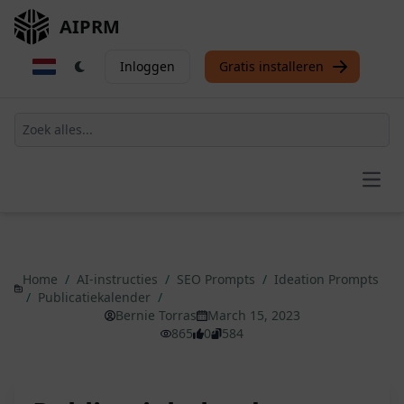
AIPRM
Inloggen
Gratis installeren
Open
Home
/
AI-instructies
/
SEO Prompts
/
Ideation Prompts
/
Publicatiekalender
/
Bernie Torras
March 15, 2023
865
0
584