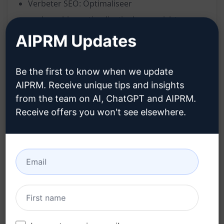
Verbeter SEO: Optimaliseer
zoekmachineoptimalisatie door gerichte
contentplanning
AIPRM Updates
Focus op doelgroep: Creëer content die
aansluit bij de interesses van de doelgroep
Be the first to know when we update
Stimuleer betrokkenheid: Vergroot de
AIPRM. Receive unique tips and insights
from the team on AI, ChatGPT and AIPRM.
betrokkenheid van lezers door relevante en
Receive offers you won't see elsewhere.
consistente publicaties
Verhoog autoriteit: Bouw autoriteit op binnen
de niche door consistente publicatie en
relevante inhoud
Optimaliseer strategie: Verbeter de
contentstrategie door een duidelijke
redactionele kalender op te zetten