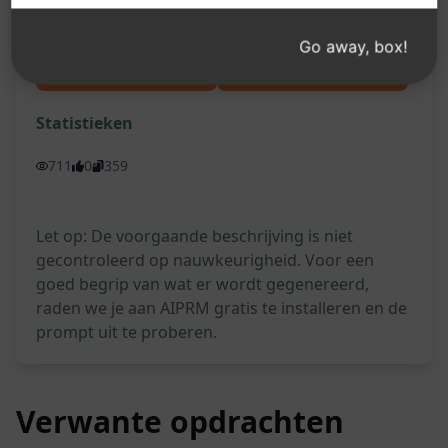
Try this Prompt on ChatGPT
Go away, box!
Probeer op Claude
Probeer op ChatGPT
Statistieken
711
0
359
Let op: De voorgaande beschrijving is niet
gecontroleerd op nauwkeurigheid. Voor een
goed begrip van wat er wordt gegenereerd,
raden we je aan AIPRM gratis te installeren en de
prompt uit te proberen.
Verwante opdrachten