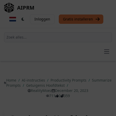
AIPRM
Inloggen
Gratis installeren
Open
Home
/
AI-instructies
/
Productivity Prompts
/
Summarize
Prompts
/
Getuigenis Hoofdtekst
/
RealityMoez
December 20, 2023
711
0
359