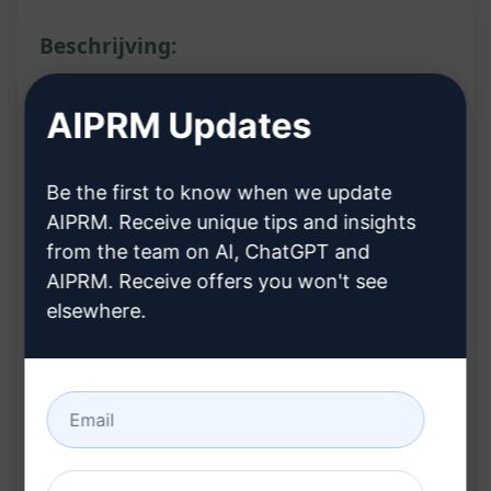
Beschrijving:
Kenmerken:
AIPRM Updates
Genereert mindmaps voor contentexperts
Specifiek ontworpen voor
Be the first to know when we update
zoekwoordonderzoek
AIPRM. Receive unique tips and insights
Vereist ChatGPT 4 om te functioneren
from the team on AI, ChatGPT and
Voordelen:
AIPRM. Receive offers you won't see
Biedt georganiseerde visuele weergave van
elsewhere.
zoekwoorden
Helpt contentexperts bij het structureren van
hun onderzoek
Maakt complexe zoekwoordgegevens
gemakkelijk te begrijpen en te gebruiken