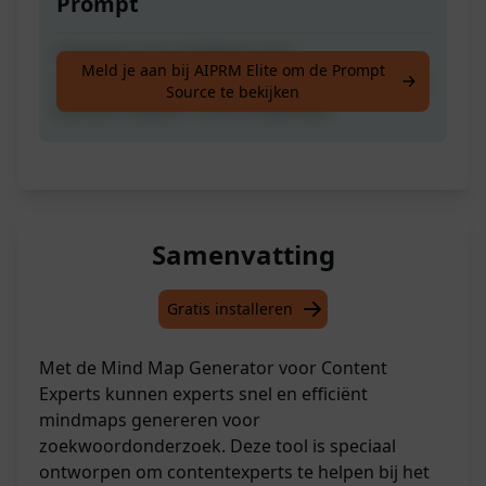
Prompt
Genereer een mindmap voor
Meld je aan bij AIPRM Elite om de Prompt
trefwoordenonderzoek voor inhoudsexperts
Source te bekijken
(vereist ChatGPT 4 om te werken)
Samenvatting
Gratis installeren
Met de Mind Map Generator voor Content
Experts kunnen experts snel en efficiënt
mindmaps genereren voor
zoekwoordonderzoek. Deze tool is speciaal
ontworpen om contentexperts te helpen bij het