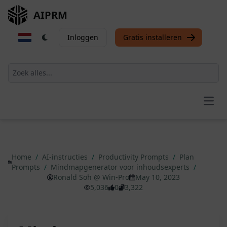
AIPRM
Inloggen
Gratis installeren
Open
Home
/
AI-instructies
/
Productivity Prompts
/
Plan
Prompts
/
Mindmapgenerator voor inhoudsexperts
/
Ronald Soh @ Win-Pro
May 10, 2023
5,036
0
3,322