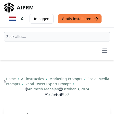
AIPRM
Inloggen
Gratis installeren
Open
Home
/
AI-instructies
/
Marketing Prompts
/
Social Media
Prompts
/
Veral Tweet Expert Prompt
/
Animesh Mahajan
October 3, 2024
259
0
150