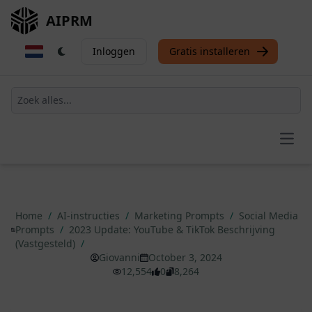
AIPRM
Inloggen
Gratis installeren
Open
Home
/
AI-instructies
/
Marketing Prompts
/
Social Media
Prompts
/
2023 Update: YouTube & TikTok Beschrijving
(Vastgesteld)
/
Giovanni
October 3, 2024
12,554
0
8,264