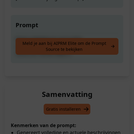
Prompt
Maak volledige en up-to-date,
Meld je aan bij AIPRM Elite om de Prompt
kopie/beschrijvingen voor jouw YouTube
Source te bekijken
Shorts en TikTok video's.
Samenvatting
Gratis installeren
Kenmerken van de prompt:
Genereert volledige en actuele beschrijvingen