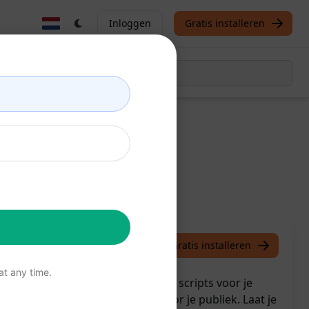
Inloggen
Gratis installeren
rator.
/
Luckw0
October 3, 2024
Gratis installeren
t any time.
riptgenerator maak je eenvoudig scripts voor je
d en creëer boeiende content voor je publiek. Laat je