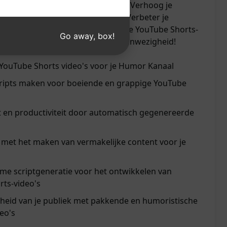
maak moeiteloos pakkende scripts. Verhoog je
okkenheid met deze handige tool. Verbeter je
k indruk met grappige en boeiende YouTube Shorts-
Go away, box!
nerator nu en versterk je online aanwezigheid!
 YouTube Shorts video's voor je Humor Kanaal
cripts maken voor boeiende en grappige YouTube
it en productiviteit door automatisch gegenereerde
 met het maken van vermakelijke content voor je
me scriptgeneratie voor het ontwikkelen van
ts-video's
eid van je publiek met pakkende en humoristische
deo's