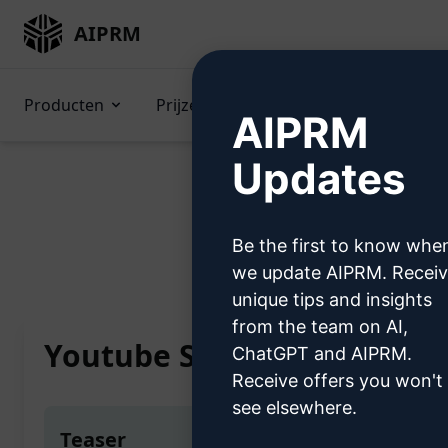
AIPRM
Producten
Prijzen
Prompts
GPTs (
AIPRM
Updates
Be the first to know whe
Home
/
AI-instructies
/
Market
we update AIPRM. Recei
unique tips and insights
from the team on AI,
Youtube Shorts script gene
ChatGPT and AIPRM.
Receive offers you won't
see elsewhere.
Teaser