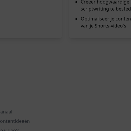
Creëer hoogwaardige e
scriptwriting te beste
Optimaliseer je conten
van je Shorts-video's
Kanaal
 contentideeën
e video's