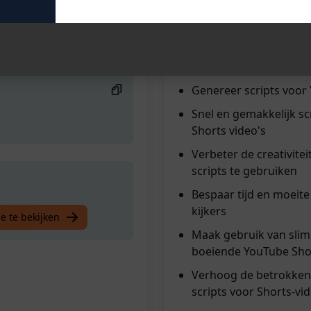
creativiteit stromen en 
kijkersaantallen en betr
Shorts.
contentstrategie en maa
video's. Probeer deze ge
Genereer scripts voor
Snel en gemakkelijk s
Shorts video's
Verbeter de creativite
scripts te gebruiken
Bespaar tijd en moeite
kijkers
Shorts.
e te bekijken
Maak gebruik van slim
boeiende YouTube Shor
Verhoog de betrokkenh
scripts voor Shorts-vi