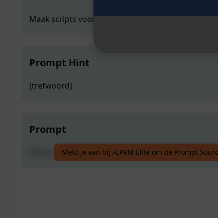
Maak scripts voor jouw Humor Kanaal op Youtube 
Prompt Hint
[trefwoord]
Prompt
Maak scripts voor jouw Humor Kanaal op Youtube 
Meld je aan bij AIPRM Elite om de Prompt Sourc