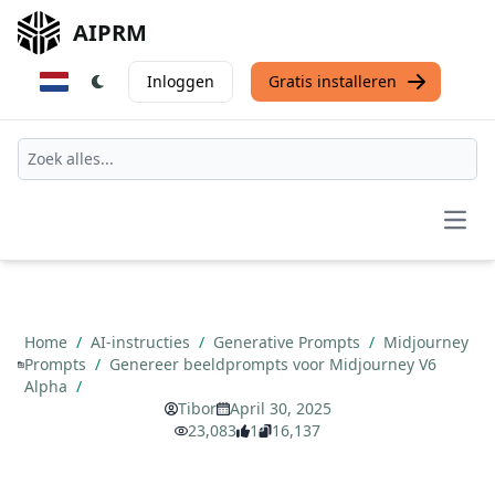
AIPRM
Inloggen
Gratis installeren
Open
Home
/
AI-instructies
/
Generative Prompts
/
Midjourney
Prompts
/
Genereer beeldprompts voor Midjourney V6
Alpha
/
Tibor
April 30, 2025
23,083
1
16,137