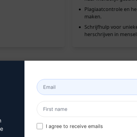
Plagiaatcontrole en her
maken.
Schrijfhulp voor uniek
herschrijven in menselij
m teksten te verbeteren en te verfijnen. Het verwijdert AI, 
om ze volledig uniek en menselijk te maken.
n
I agree to receive emails
ve