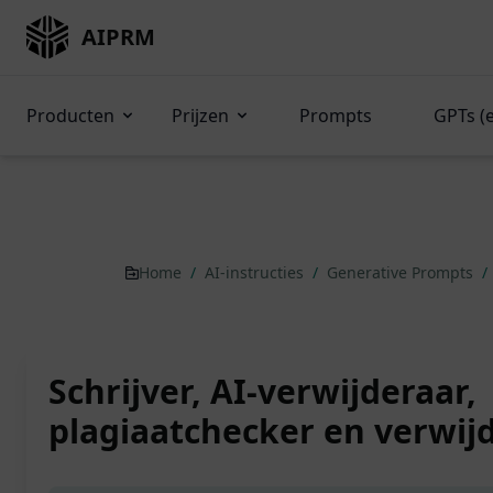
AIPRM
Producten
Prijzen
Prompts
GPTs (
Home
/
AI-instructies
/
Generative Prompts
/
Schrijver, AI-verwijderaar,
plagiaatchecker en verwij