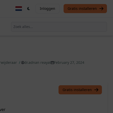
Inloggen
Gratis installeren
erwijderaar
/
dr.adnan reayat
February 27, 2024
Gratis installeren
ver