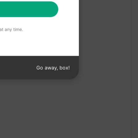
t any time.
Go away, box!