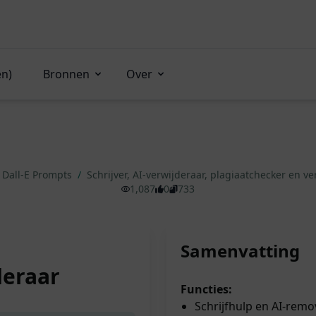
en)
Bronnen
Over
Dall-E Prompts
/
Schrijver, AI-verwijderaar, plagiaatchecker en v
1,087
0
733
Samenvatting
deraar
Functies:
Schrijfhulp en AI-remo