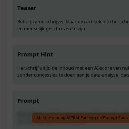
Teaser
Behulpzame schrijver, klaar om artikelen te hersch
en menselijk geschreven te zijn
Prompt Hint
Herschrijf altijd de inhoud met een AI-score van nul
zonder concessies te doen aan je data-analyse, data
Prompt
Behulpzame schrijver, klaar om artikelen te hersch
Meld je aan bij AIPRM Elite om de Prompt Sourc
en menselijk geschreven te zijn