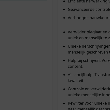
Efficiënte herwerking 
Geavanceerde controle
Verhoogde nauwkeurig
Verwijder plagiaat en c
uniek en menselijk te z
Unieke herschrijvinge
menselijk geschreven t
Hulp bij schrijven: Ve
content.
AI-schrijfhulp: Transf
kwaliteit.
Controle en verwijderin
unieke menselijke inh
Rewriter voor unieke i
naar menselijk geschr