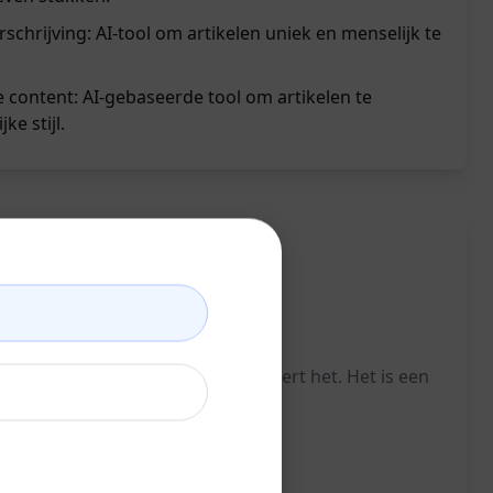
schrijving: AI-tool om artikelen uniek en menselijk te
e content: AI-gebaseerde tool om artikelen te
ke stijl.
controleert op plagiaat en verwijdert het. Het is een