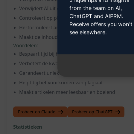
unique tips and insights
from the team on AI,
Verwijdert AI uit de inhoud
ChatGPT and AIPRM.
Controleert op plagiaat en verwijdert het
Receive offers you won't
Herformuleert artikelen om ze 100% uniek te mak
see elsewhere.
Maakt de inhoud menselijk en natuurlijk
Voordelen:
Bespaart tijd bij het verbeteren van teksten
Verbetert de kwaliteit van de inhoud
Garandeert unieke en originele artikelen
Helpt bij het voorkomen van plagiaat
Maakt artikelen meer leesbaar en boeiend
Probeer op Claude
Probeer op ChatGPT
Statistieken