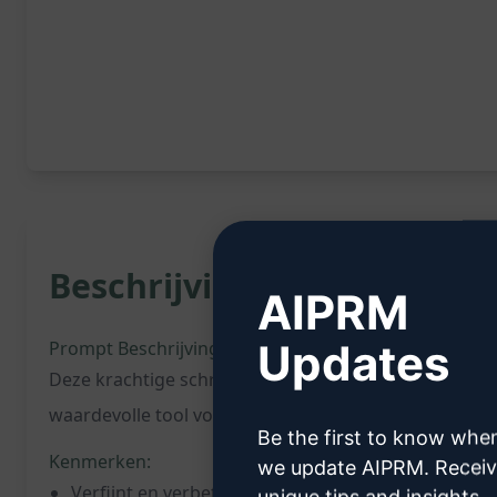
Beschrijving:
AIPRM
Updates
Prompt Beschrijving:
Deze krachtige schrijfassistent maakt gebruik van AI o
waardevolle tool voor het herschrijven van artikelen 
Be the first to know whe
Kenmerken:
we update AIPRM. Recei
Verfijnt en verbetert teksten