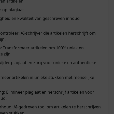
van artikelen
 op plagiaat
heid en kwaliteit van geschreven inhoud
ontroleer: AI-schrijver die artikelen herschrijft om
ijn.
n: Transformeer artikelen om 100% uniek en
e zijn.
rwijder plagiaat en zorg voor unieke en authentieke
ormeer artikelen in unieke stukken met menselijke
g: Elimineer plagiaat en herschrijf artikelen voor
oud.
nhoud: AI-gedreven tool om artikelen te herschrijven
even stukken.