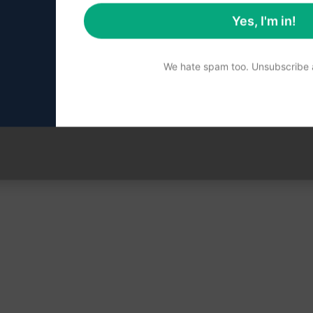
Yes, I'm in!
en
We hate spam too. Unsubscribe a