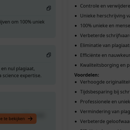
Controle en verwijdere
Unieke herschrijving v
rijven om 100% uniek
100% unieke en mensel
Verbeterde schrijfvaa
Eliminatie van plagiaat
Efficiënte en nauwkeur
Kwaliteitsborging en p
 en nul plagiaat,
Voordelen:
 science expertise.
Verhoogde originalitei
Tijdsbesparing bij sch
Professionele en uniek
Vermindering van plagi
rijven om 100% uniek
e te bekijken
Verbeterde geloofwaa