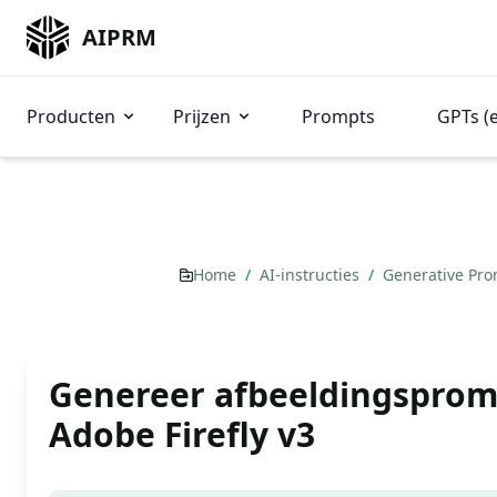
AIPRM
Producten
Prijzen
Prompts
GPTs (
Home
/
AI-instructies
/
Generative Pr
Genereer afbeeldingsprom
Adobe Firefly v3