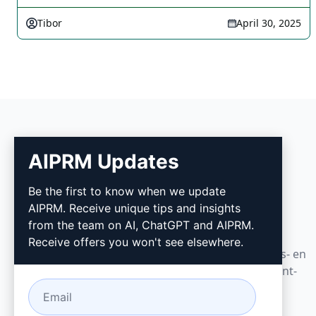
Tibor
April 30, 2025
AIPRM Updates
AIPRM
Be the first to know when we update
AIPRM. Receive unique tips and insights
AIPRM is een tool voor promptbeheer en een
from the team on AI, ChatGPT and AIPRM.
community-gedreven promptbibliotheek. Rond
Receive offers you won't see elsewhere.
marketing-, verkoop-, operations-, productiviteits- en
klantenservicetaken in enkele minuten af met kant-
en-klare prompts voor ChatGPT, Claude, Gemini,
Midjourney, GPT Image en nog veel meer.