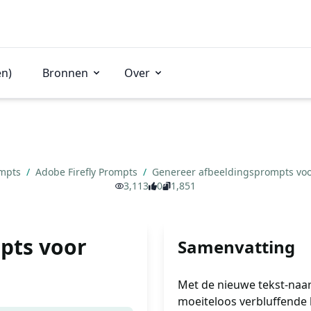
en)
Bronnen
Over
ompts
/
Adobe Firefly Prompts
/
Genereer afbeeldingsprompts voo
3,113
0
1,851
pts voor
Samenvatting
Met de nieuwe tekst-naar
moeiteloos verbluffende 