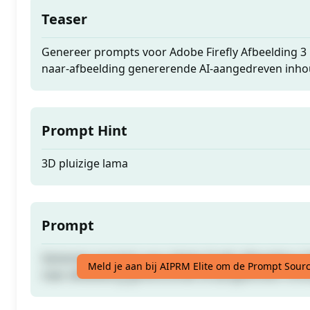
Teaser
Genereer prompts voor Adobe Firefly Afbeelding 3 
naar-afbeelding genererende AI-aangedreven inho
Prompt Hint
3D pluizige lama
Prompt
Genereer prompts voor Adobe Firefly Afbeelding 3 
Meld je aan bij AIPRM Elite om de Prompt Sourc
naar-afbeelding genererende AI-aangedreven inho