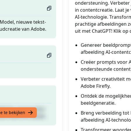
ondersteuning. Verbeter je
in contentcreatie. Laat j
AI-technologie. Transfor
Model, nieuwe tekst-
prachtige afbeeldingen z
udcreatie van Adobe.
uit met ChatGPT! Klik op 
Genereer beeldprompts
afbeelding AI-contentc
Creëer prompts voor Ad
ondersteunde content
Verbeter creativiteit
Adobe Firefly.
Ontdek de mogelijkhed
beeldgeneratie.
Model, nieuwe tekst-
e te bekijken
Breng verbeelding tot 
udcreatie van Adobe.
afbeelding AI-technolo
Transformeer woorden 