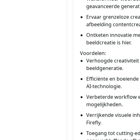
geavanceerde generat
Ervaar grenzeloze crea
afbeelding contentcrea
Ontketen innovatie me
beeldcreatie is hier.
Voordelen:
Verhoogde creativitei
beeldgeneratie.
Efficiënte en boeiende
AI-technologie.
Verbeterde workflow en
mogelijkheden.
Verrijkende visuele in
Firefly.
Toegang tot cutting-e