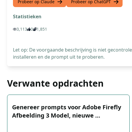
Probeer op Claude
Probeer op ChatGPT
Statistieken
3,113
0
1,851
Let op: De voorgaande beschrijving is niet gecontro
installeren en de prompt uit te proberen.
Verwante opdrachten
Genereer prompts voor Adobe Firefly
Afbeelding 3 Model, nieuwe …