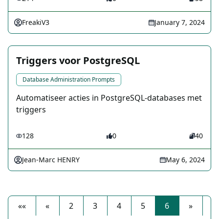
FreakiV3
January 7, 2024
Triggers voor PostgreSQL
Database Administration Prompts
Automatiseer acties in PostgreSQL-databases met
triggers
128
0
40
Jean-Marc HENRY
May 6, 2024
««
«
2
3
4
5
6
»