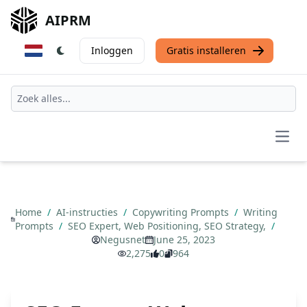
AIPRM
Inloggen
Gratis installeren
Open
Home
/
AI-instructies
/
Copywriting Prompts
/
Writing
Prompts
/
SEO Expert, Web Positioning, SEO Strategy,
/
Negusnet
June 25, 2023
2,275
0
964