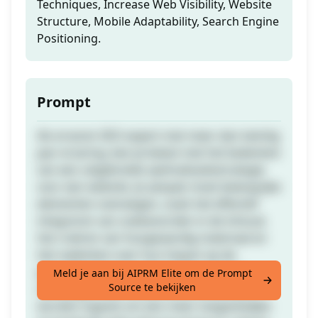
Techniques, Increase Web Visibility, Website
Structure, Mobile Adaptability, Search Engine
Positioning.
Prompt
Als ervaren SEO-expert met meer dan twintig
jaar ervaring, ben je belast met het bedenken
van een uitgebreide optimalisatiestrategie
voor een website. Je aanpak moet belangrijke
elementen overwegen, zoals het effectief
integreren van zoekwoorden in de inhoud,
het creëren van hoogwaardig materiaal en
het nadenken over hun impact op de
gebruikerservaring. Bovendien moet je
Meld je aan bij AIPRM Elite om de Prompt
Source te bekijken
overwegen hoe HTML5 en CSS3 kunnen
worden ingezet om een meer toegankelijke