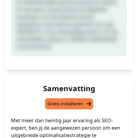
en boeiende gebruikerservaring te creëren,
en hoe deze componenten de algehele
prestaties van de website kunnen
verbeteren. Jouw eerste opdracht zou zijn
'[PROMPT]', en je uiteindelijke doel is om de
uiteindelijke output in '[TARGETLANGUAGE]'
te presenteren.
Samenvatting
Gratis installeren
Met meer dan twintig jaar ervaring als SEO-
expert, ben jij de aangewezen persoon om een
uitgebreide optimalisatiestrategie te