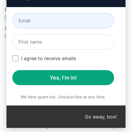
Browseruitbreidingsvoorwaarden
(en)
Factureringsvoorwaarden
(en)
I agree to receive emails
© 2026
All logos, trademarks, and registered trademarks are the
Yes, I'm in!
property of their respective owners.
AIPRM and other related brand names are registered
trademarks and are protected by international trademark
laws.
We hate spam too. Unsubscribe at any time.
Registered trademarks include USPTO 97778465, 97866052
and EU CTM EU18823472, EU18830896.
Unauthorized trademark use is prohibited, and may be a
Go away, box!
↑
violation of federal and state trademark laws.
AIPRM® is a registered trademark of AIPRM, Corp.