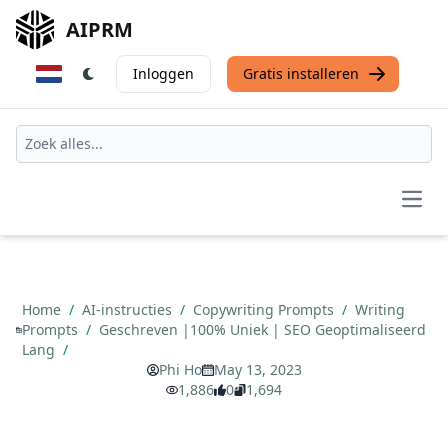
AIPRM
Inloggen
Gratis installeren
Open
Home
/
AI-instructies
/
Copywriting Prompts
/
Writing
Prompts
/
Geschreven |100% Uniek | SEO Geoptimaliseerd
Lang
/
Phi Ho
May 13, 2023
1,886
0
1,694