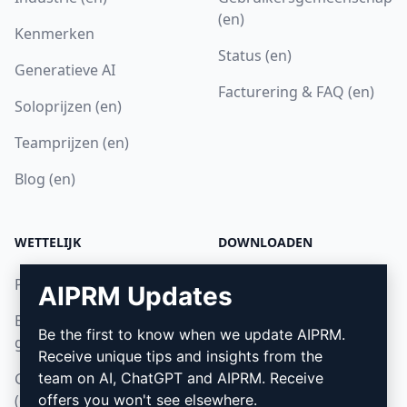
(en)
Kenmerken
Status (en)
Generatieve AI
Facturering & FAQ (en)
Soloprijzen (en)
Teamprijzen (en)
Blog (en)
WETTELIJK
DOWNLOADEN
Privacybeleid (en)
Hoe installeren
AIPRM Updates
Beleid voor acceptabel
Google Chrome (en)
Be the first to know when we update AIPRM.
gebruik (en)
Microsoft Edge (en)
Receive unique tips and insights from the
Gebruiksvoorwaarden
team on AI, ChatGPT and AIPRM. Receive
(en)
offers you won't see elsewhere.