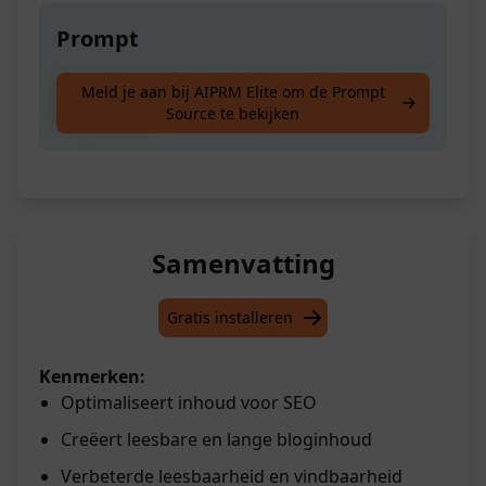
Prompt
Maak de beste en SEO-vriendelijke Lange
Meld je aan bij AIPRM Elite om de Prompt
Source te bekijken
Bloginhoud
Samenvatting
Gratis installeren
Kenmerken:
Optimaliseert inhoud voor SEO
Creëert leesbare en lange bloginhoud
Verbeterde leesbaarheid en vindbaarheid