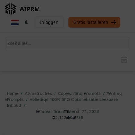
AIPRM
Inloggen
Gratis installeren
Open
Home
/
AI-instructies
/
Copywriting Prompts
/
Writing
Prompts
/
Volledige 100% SEO Optimalisatie Leesbare
Inhoud
/
Tanvir Brain
March 21, 2023
1,112
0
738