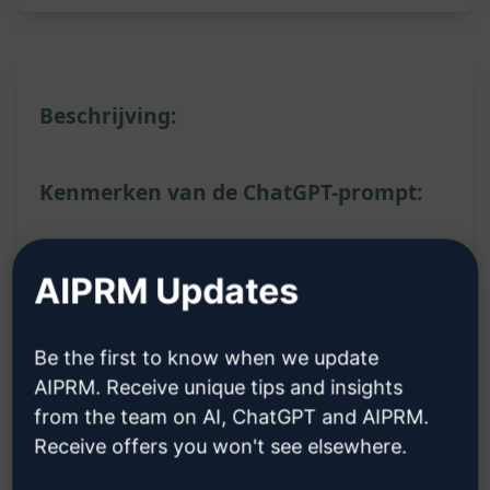
Beschrijving:
Kenmerken van de ChatGPT-prompt:
Genereert SEO-geoptimaliseerde en leesbare
AIPRM Updates
lange bloginhoud
Helpt bij het creëren van hoogwaardige en
boeiende content
Be the first to know when we update
AIPRM. Receive unique tips and insights
Ondersteunt bij het genereren van inhoud die
from the team on AI, ChatGPT and AIPRM.
zoekmachines aantrekt
Receive offers you won't see elsewhere.
Voordelen voor jou: