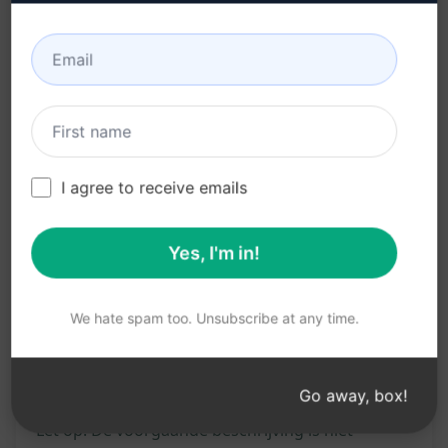
Bespaart tijd en moeite bij het schrijven van
uitgebreide blogartikelen
Verbetert de zichtbaarheid van je website door
SEO-vriendelijke inhoud
Trekt meer verkeer aan naar je blog met
I agree to receive emails
boeiende en goed geoptimaliseerde teksten
Yes, I'm in!
Probeer op Claude
Probeer op ChatGPT
Statistieken
We hate spam too. Unsubscribe at any time.
1,112
0
738
Go away, box!
Let op: De voorgaande beschrijving is niet