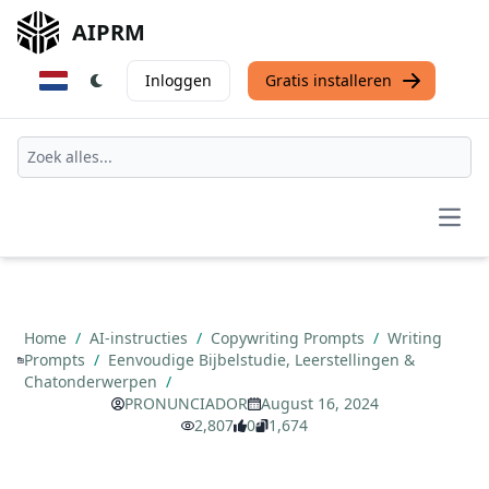
AIPRM
Inloggen
Gratis installeren
Open
Home
/
AI-instructies
/
Copywriting Prompts
/
Writing
Prompts
/
Eenvoudige Bijbelstudie, Leerstellingen &
Chatonderwerpen
/
PRONUNCIADOR
August 16, 2024
2,807
0
1,674