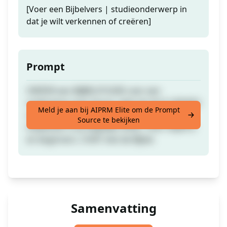
[Voer een Bijbelvers | studieonderwerp in
dat je wilt verkennen of creëren]
Prompt
CREËER een BIJBELSTUDIE over een
onderwerp naar keuze, gebruik ALLE VERSIES
Meld je aan bij AIPRM Elite om de Prompt
van de BIJBEL en leer hoe je het kunt
Source te bekijken
toepassen in je dagelijks leven. Voor experts
en beginners. CHAT met de Bijbel.
Samenvatting